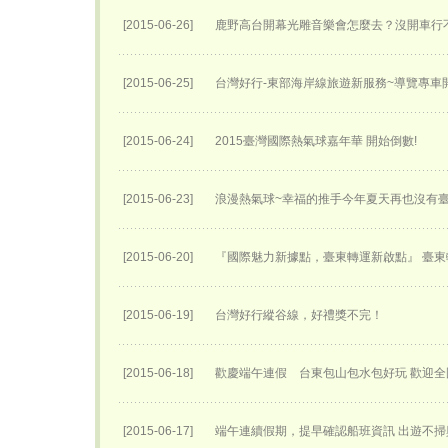
[2015-06-26]
鹿野高台開幕光雕音樂會怎麼去？沒開車行
[2015-06-25]
台灣好行-東部海岸線旅遊新服務~導覽專車開
[2015-06-24]
2015臺灣國際熱氣球嘉年華 開始倒數!
[2015-06-23]
浪漫熱氣球~幸福的推手今年夏天再也沒有
[2015-06-20]
『國際魅力新據點，臺東轉運新啟點』 臺東轉
[2015-06-19]
台灣好行縱谷線，好禮獎不完！
[2015-06-18]
歡慶端午連假 台東包山包水包好玩 歡迎
[2015-06-17]
端午連續假期，提早確認船班資訊 出遊不掃