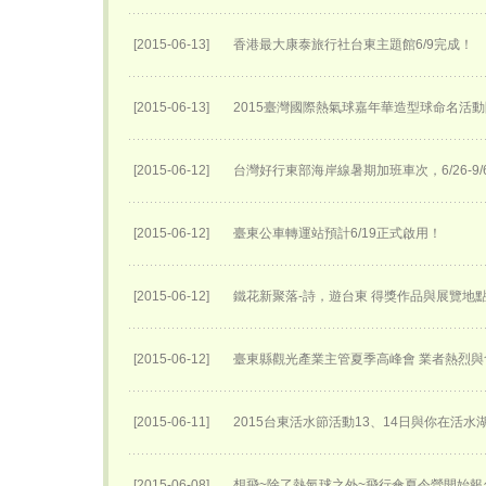
[2015-06-13]
香港最大康泰旅行社台東主題館6/9完成！
[2015-06-13]
2015臺灣國際熱氣球嘉年華​造型球命名活動
[2015-06-12]
台灣好行東部海岸線暑期加班車次，6/26-9
[2015-06-12]
臺東公車轉運站預計6/19正式啟用！
[2015-06-12]
鐵花新聚落-詩，遊台東 得獎作品與展覽地
[2015-06-12]
臺東縣觀光產業主管夏季高峰會 業者熱烈與
[2015-06-11]
2015台東活水節活動13、14日與你在活
[2015-06-08]
想飛~除了熱氣球之外~飛行傘夏令營開始報名