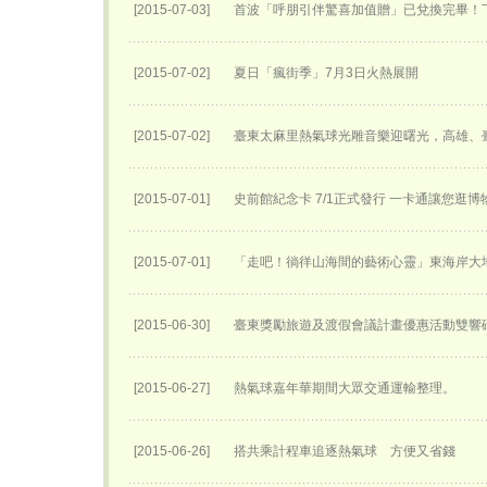
[2015-07-03]
首波「呼朋引伴驚喜加值贈」已兌換完畢！
[2015-07-02]
夏日「瘋街季」7月3日火熱展開
[2015-07-02]
臺東太麻里熱氣球光雕音樂迎曙光，高雄、
[2015-07-01]
史前館紀念卡 7/1正式發行 一卡通讓您逛
[2015-07-01]
「走吧！徜徉山海間的藝術心靈」東海岸大
[2015-06-30]
臺東獎勵旅遊及渡假會議計畫優惠活動雙響
[2015-06-27]
熱氣球嘉年華期間大眾交通運輸整理。
[2015-06-26]
搭共乘計程車追逐熱氣球 方便又省錢