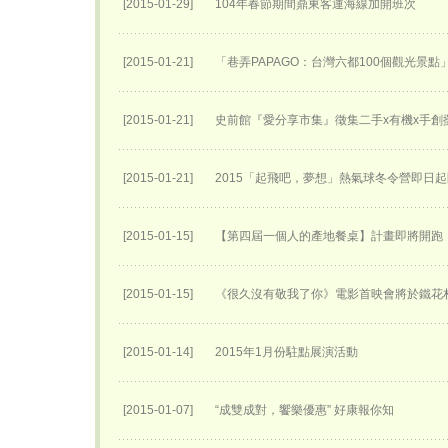
[2015-01-29]
104年春節期間鼎東客運海線加開班次
[2015-01-21]
「巷弄PAPAGO：台灣六都100個觀光景點
[2015-01-21]
史前館『愛分享市集』徵集二手x有機x手創
[2015-01-21]
2015「起飛吧，夢想」熱氣球冬令營即日
[2015-01-15]
【第四屆一個人的產地餐桌】計畫即將開跑
[2015-01-15]
《很久沒有敬我了你》電影首映會將於鐵花
[2015-01-14]
2015年1月份駐點展演活動
[2015-01-07]
“成雙成對，饗樂優惠” 好康報你知