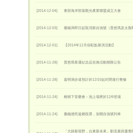
[2014-12-04]
東部海岸部落觀光產業聯盟成立大會
[2014-12-03]
臺鐵局即日起取消新自強號（普悠瑪及太魯
[2014-12-01]
【2014年12月份駐點展演活動】
[2014-11-28]
普悠瑪客運紀念品兌換活動期限公告
[2014-11-28]
嘉明湖步道預計於12/10起封閉進行整修
[2014-11-24]
榕樹下音樂會－池上場將於12/6登場
[2014-11-24]
臺鐵便民返鄉投票，加開自強號列車
「大師新視野，台東新未來」劉克襄與蕭青