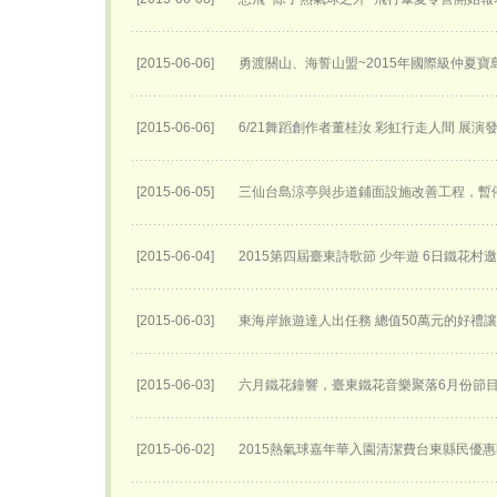
[2015-06-06]
勇渡關山、海誓山盟~2015年國際級仲夏
[2015-06-06]
6/21舞蹈創作者董桂汝 彩虹行走人間 展演
[2015-06-05]
三仙台島涼亭與步道鋪面設施改善工程，暫
[2015-06-04]
2015第四屆臺東詩歌節 少年遊 6日鐵花村
[2015-06-03]
東海岸旅遊達人出任務 總值50萬元的好禮
[2015-06-03]
六月鐵花鐘響，臺東鐵花音樂聚落6月份節
[2015-06-02]
2015熱氣球嘉年華入園清潔費台東縣民優