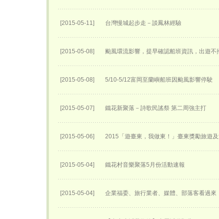
[2015-05-11]
台灣慢城起步走－談鳳林經驗
[2015-05-08]
颱風環流影響，提早確認船班資訊，出遊不
[2015-05-08]
5/10-5/12富岡至蘭嶼船班因颱風影響停駛
[2015-05-07]
鐵花新聚落－詩歌民謠祭 第二周強主打
[2015-05-06]
2015「遊臺東，我做東！」臺東獎勵旅遊
[2015-05-04]
鐵花村音樂聚落5月份活動速報
[2015-05-04]
企業福委、旅行業者、媒體、部落客看過來「