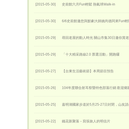
[2015-05-30]
史前館六月Fun輕鬆 熱氣球Walk-in
[2015-05-30]
6/6史前館邀您與默劇大師姚尚德同來Fun輕
[2015-05-29]
尋回老屋的動人時光 關山市集30日邀你賞
[2015-05-29]
「十大精采路線2.0 票選活動」開跑囉
[2015-05-27]
【台東生活藝術節】本周節目預告
[2015-05-26]
104年度聯合射耳祭暨特色部落行銷 歡迎
[2015-05-25]
嘉明湖國家步道於5月25-27日封閉，山友請
[2015-05-22]
鐵花新聚落－寫張旅人的明信片