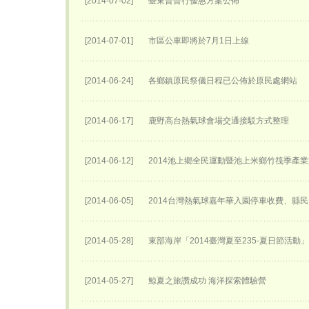
[2014-07-02]
臺東普普行優惠方案公佈
[2014-07-01]
市區公車即將於7月1日上線
[2014-06-24]
各鄉鎮原民祭儀日程已公佈於原民處網站
[2014-06-17]
鹿野高台熱氣球會場交通接駁方式整理
[2014-06-12]
2014池上鄉全民運動暨池上米鄉竹筏季產
[2014-06-05]
2014台灣熱氣球嘉年華入園停車收費、縣民
[2014-05-28]
東部海岸「2014臺灣夏至235-夏日節活動
[2014-05-27]
鯨夏之旅讚成功 海洋探索體驗營