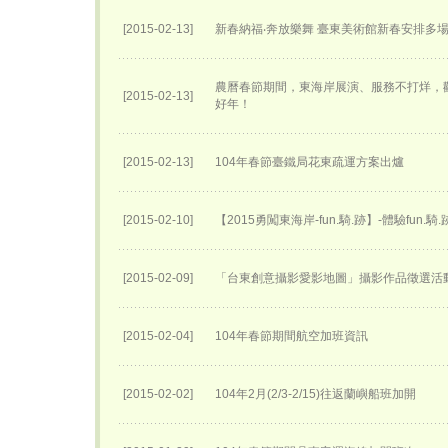
[2015-02-13]
新春納福‧奔放樂舞 臺東美術館新春安排多
農曆春節期間，東海岸展演、服務不打烊，
[2015-02-13]
好年！
[2015-02-13]
104年春節臺鐵局花東疏運方案出爐
[2015-02-10]
【2015勇闖東海岸-fun.騎.跡】-體驗fun.騎
[2015-02-09]
「台東創意攝影愛影地圖」攝影作品徵選活
[2015-02-04]
104年春節期間航空加班資訊
[2015-02-02]
104年2月(2/3-2/15)往返蘭嶼船班加開