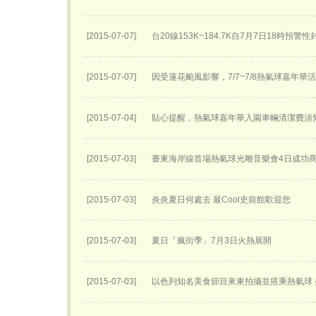
[2015-07-07]
台20線153K~184.7K自7月7日18時預警
[2015-07-07]
因受蓮花颱風影響，7/7~7/8熱氣球嘉年華
[2015-07-04]
貼心提醒，熱氣球嘉年華入園車輛清潔費須
[2015-07-03]
臺東海岸線首場熱氣球光雕音樂會4日成功
[2015-07-03]
炎炎夏日何處去 最Cool史前館歡迎您
[2015-07-03]
夏日「瘋街季」7月3日火熱展開
[2015-07-03]
以色列知名美食節目來東拍攝並搭乘熱氣球