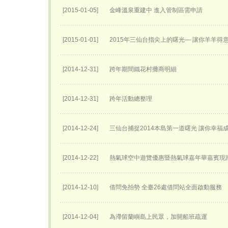
[2015-01-05]
金峰溫泉重建中 進入管制區需申請
[2015-01-01]
2015年三仙台指尖上的曙光— 讓你羊羊得
[2014-12-31]
跨年期間鐵花村攤商明細
[2014-12-31]
跨年活動總整理
[2014-12-24]
三仙台捕捉2014本島第一道曙光 讓你幸福
[2014-12-22]
熱氣球空中遊覽優惠暨熱氣球嘉年華嘉賓現
[2014-12-10]
借問免拍勢 全臺26處借問站全面啟動服務
[2014-12-04]
為滯留蘭嶼島上民眾，加開船班疏運