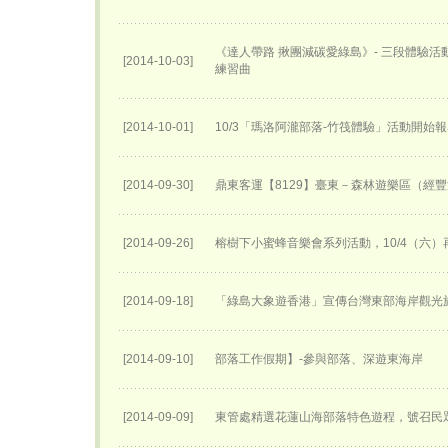
《達人帶路 揪團減碳愛綠島》- 三段體驗
[2014-10-03]
練習曲
[2014-10-01]
10/3「瑪洛阿瀧部落-竹筏體驗」活動開始
[2014-09-30]
鼎東客運【8129】臺東－森林遊樂區（經
[2014-09-26]
榕樹下小蜜蜂音樂會系列活動，10/4（六）
[2014-09-18]
「綠島大象遊香港」宣傳台灣東部海岸觀光
[2014-09-10]
部落工作假期】-參與部落、深遊東海岸
[2014-09-09]
東管處精選花蓮山海部落特色遊程，號召民