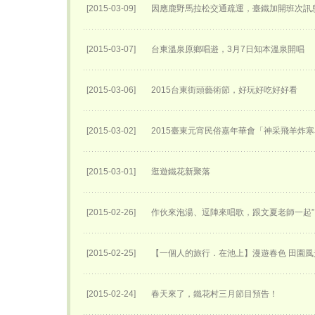
[2015-03-09]
因應鹿野馬拉松交通疏運，臺鐵加開班次訊
[2015-03-07]
台東溫泉原鄉唱遊，3月7日知本溫泉開唱
[2015-03-06]
2015台東街頭藝術節，好玩好吃好好看
[2015-03-02]
2015臺東元宵民俗嘉年華會「神采飛羊炸
[2015-03-01]
逛遊鐵花新聚落
[2015-02-26]
作伙來泡湯、逗陣來唱歌，跟文夏老師一起”
[2015-02-25]
【一個人的旅行．在池上】漫遊春色 田園風
[2015-02-24]
春天來了，鐵花村三月節目預告！