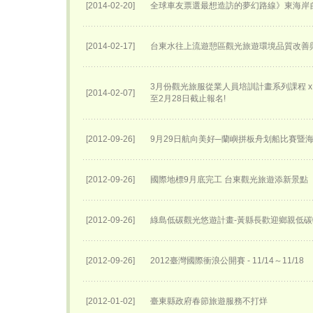
[2014-02-20]
全球車友票選最想造訪的夢幻路線》東海岸
[2014-02-17]
台東水往上流遊憩區觀光旅遊環境品質改善
3月份觀光旅服從業人員培訓計畫系列課程 x 講
[2014-02-07]
至2月28日截止報名!
[2012-09-26]
9月29日航向美好─蘭嶼拼板舟划船比賽暨
[2012-09-26]
國際地標9月底完工 台東觀光旅遊添新景點
[2012-09-26]
綠島低碳觀光悠遊計畫-黃縣長歡迎鄉親低
[2012-09-26]
2012臺灣國際衝浪公開賽 - 11/14～11/18
[2012-01-02]
臺東縣政府春節旅遊服務不打烊