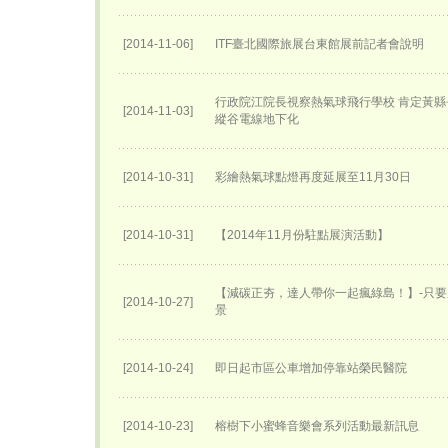
[2014-11-06]
ITF臺北國際旅展台東館展前記者會說明
行政院江院長視察熱氣球飛行學校 肯定黃縣
[2014-11-03]
縱谷電線地下化
[2014-10-31]
彩繪熱氣球點燈再度延展至11月30日
[2014-10-31]
【2014年11月份駐點展演活動】
【減碳正夯，達人帶你一起瘋綠島！】-只
[2014-10-27]
景
[2014-10-24]
即日起市區公車增加停靠站榮民醫院
[2014-10-23]
榕樹下小蜜蜂音樂會系列活動最新訊息