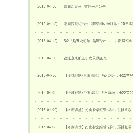
[2015-04-16]
鐵花新聚落─暫停一週公告
[2015-04-15]
兩廳院藝術出走《阿章師の拉哩歐》25日國
[2015-04-13]
5/2『趣逛史前館+熱氣球walk-in』歡迎報
[2015-04-10]
往返臺東航空班次異動訊息
[2015-04-10]
【慢城觀點x台東鄉鎮】系列講座，4/22首
[2015-04-09]
【慢城觀點x台東鄉鎮】系列講座，4/22首
[2015-04-09]
【名廚講堂】好食餐桌經營法則，壓軸登場
[2015-04-08]
【名廚講堂】好食餐桌經營法則，壓軸登場