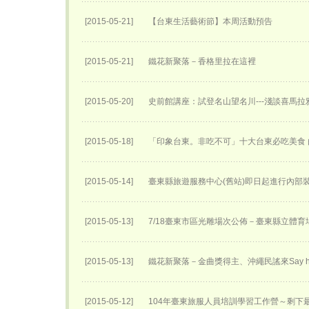
[2015-05-21]
【台東生活藝術節】本周活動預告
[2015-05-21]
鐵花新聚落－香格里拉在這裡
[2015-05-20]
史前館講座：試登名山望名川---淺談喜馬
[2015-05-18]
「印象台東。非吃不可」十大台東必吃美食
[2015-05-14]
臺東縣旅遊服務中心(舊站)即日起進行內部
[2015-05-13]
7/18臺東市區光雕場次公佈－臺東縣立體育
[2015-05-13]
鐵花新聚落－金曲獎得主、沖繩民謠來Say h
[2015-05-12]
104年臺東旅服人員培訓學習工作營～剩下