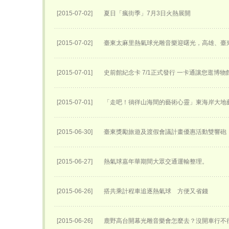
[2015-07-02]
夏日「瘋街季」7月3日火熱展開
[2015-07-02]
臺東太麻里熱氣球光雕音樂迎曙光，高雄、臺
[2015-07-01]
史前館紀念卡 7/1正式發行 一卡通讓您逛博物
[2015-07-01]
「走吧！徜徉山海間的藝術心靈」東海岸大地
[2015-06-30]
臺東獎勵旅遊及渡假會議計畫優惠活動雙響砲
[2015-06-27]
熱氣球嘉年華期間大眾交通運輸整理。
[2015-06-26]
搭共乘計程車追逐熱氣球 方便又省錢
[2015-06-26]
鹿野高台開幕光雕音樂會怎麼去？沒開車行不