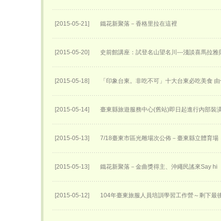
[2015-05-21]
鐵花新聚落－香格里拉在這裡
[2015-05-20]
史前館講座：試登名山望名川---淺談喜馬拉雅
[2015-05-18]
「印象台東。非吃不可」十大台東必吃美食 由
[2015-05-14]
臺東縣旅遊服務中心(舊站)即日起進行內部裝
[2015-05-13]
7/18臺東市區光雕場次公佈－臺東縣立體育場
[2015-05-13]
鐵花新聚落－金曲獎得主、沖繩民謠來Say hi
[2015-05-12]
104年臺東旅服人員培訓學習工作營～剩下最