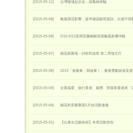
[2015-05-11]
台灣慢城起步走－談鳳林經驗
[2015-05-08]
颱風環流影響，提早確認船班資訊，出遊不掃
[2015-05-08]
5/10-5/12富岡至蘭嶼船班因颱風影響停駛
[2015-05-07]
鐵花新聚落－詩歌民謠祭 第二周強主打
[2015-05-06]
2015「遊臺東，我做東！」臺東獎勵旅遊及
[2015-05-04]
企業福委、旅行業者、媒體、部落客看過來「2
[2015-05-04]
鐵花村音樂聚落5月份活動速報
[2015-05-01]
【台東生活藝術節】本周活動預告