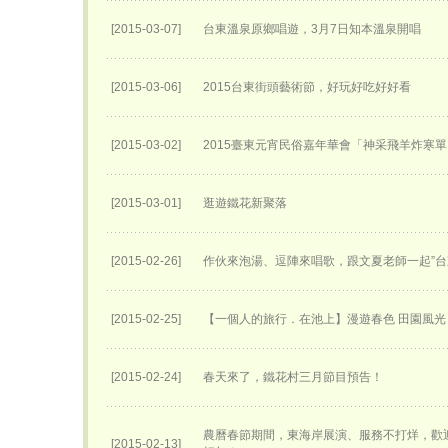
[2015-03-07]
台東溫泉原鄉唱遊，3月7日知本溫泉開唱
[2015-03-06]
2015台東街頭藝術節，好玩好吃好好看
[2015-03-02]
2015臺東元宵民俗嘉年華會「神采飛羊炸寒
[2015-03-01]
逛遊鐵花新聚落
[2015-02-26]
作伙來泡湯、逗陣來唱歌，跟文夏老師一起”台
[2015-02-25]
【一個人的旅行．在池上】漫遊春色 田園風光
[2015-02-24]
春天來了，鐵花村三月節目預告！
農曆春節期間，東海岸展演、服務不打烊，歡
[2015-02-13]