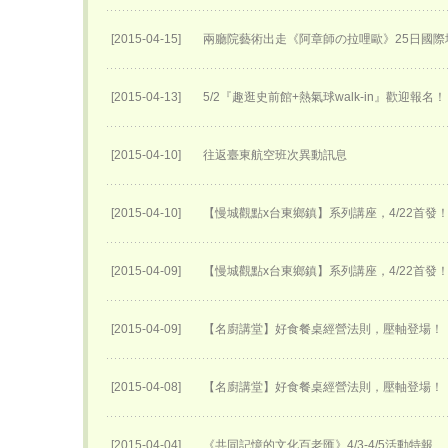
[2015-04-15]
兩廳院藝術出走《阿章師の拉哩歐》25日國際
[2015-04-13]
5/2『趣逛史前館+熱氣球walk-in』歡迎報名！
[2015-04-10]
往返臺東航空班次異動訊息
[2015-04-10]
【慢城觀點x台東鄉鎮】系列講座，4/22首發
[2015-04-09]
【慢城觀點x台東鄉鎮】系列講座，4/22首發
[2015-04-09]
【名廚講堂】好食餐桌經營法則，壓軸登場！
[2015-04-08]
【名廚講堂】好食餐桌經營法則，壓軸登場！
[2015-04-04]
《共同記憶的文化百老匯》4/3-4/5活動特報