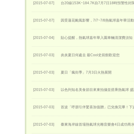
[2015-07-07]
台20線153K~184.7K自7月7日18時預警性
[2015-07-07]
因受蓮花颱風影響，7/7~7/8熱氣球嘉年華活
[2015-07-04]
貼心提醒，熱氣球嘉年華入園車輛清潔費須知
[2015-07-03]
炎炎夏日何處去 最Cool史前館歡迎您
[2015-07-03]
夏日「瘋街季」7月3日火熱展開
[2015-07-03]
以色列知名美食節目來東拍攝並搭乘熱氣球 
[2015-07-03]
首波「呼朋引伴驚喜加值贈」已兌換完畢！下
[2015-07-03]
臺東海岸線首場熱氣球光雕音樂會4日成功商