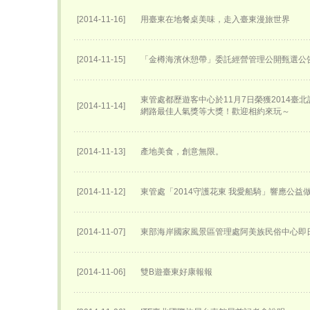
[2014-11-16]
用臺東在地餐桌美味，走入臺東漫旅世界
[2014-11-15]
「金樽海濱休憩帶」委託經營管理公開甄選公
東管處都歷遊客中心於11月7日榮獲2014臺
[2014-11-14]
網路最佳人氣獎等大獎！歡迎相約來玩～
[2014-11-13]
產地美食，創意無限。
[2014-11-12]
東管處「2014守護花東 我愛船騎」響應公益
[2014-11-07]
東部海岸國家風景區管理處阿美族民俗中心即
[2014-11-06]
雙B遊臺東好康報報