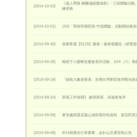
《達人帶路 揪團減碳愛綠島》- 三段體驗活
[2014-10-03]
練習曲
[2014-10-01]
10/3「瑪洛阿瀧部落-竹筏體驗」活動開始報
[2014-09-30]
鼎東客運【8129】臺東－森林遊樂區（經豐
[2014-09-26]
榕樹下小蜜蜂音樂會系列活動，10/4（六）再
[2014-09-18]
「綠島大象遊香港」宣傳台灣東部海岸觀光旅
[2014-09-10]
部落工作假期】-參與部落、深遊東海岸
[2014-09-09]
東管處精選花蓮山海部落特色遊程，號召民眾
[2014-09-08]
9/14因應自行車賽事，金針山交通管制公告