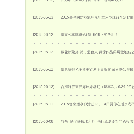
[2015-06-13]
香港最大康泰旅行社台東主題館6/9完成！
[2015-06-13]
2015臺灣國際熱氣球嘉年華​造型球命名活動開始
[2015-06-12]
臺東公車轉運站預計6/19正式啟用！
[2015-06-12]
鐵花新聚落-詩，遊台東 得獎作品與展覽地點
[2015-06-12]
臺東縣觀光產業主管夏季高峰會 業者熱烈與會
[2015-06-12]
台灣好行東部海岸線暑期加班車次，6/26-9/6
[2015-06-11]
2015台東活水節活動13、14日與你在活水湖
[2015-06-08]
想飛~除了熱氣球之外~飛行傘夏令營開始報名了