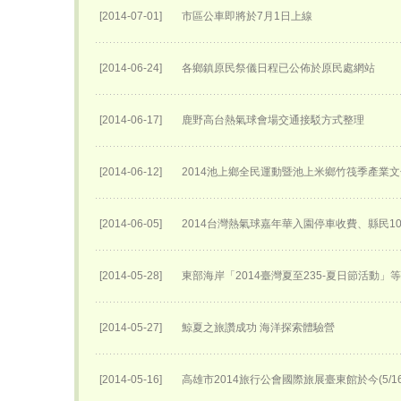
[2014-07-01]
市區公車即將於7月1日上線
[2014-06-24]
各鄉鎮原民祭儀日程已公佈於原民處網站
[2014-06-17]
鹿野高台熱氣球會場交通接駁方式整理
[2014-06-12]
2014池上鄉全民運動暨池上米鄉竹筏季產業
[2014-06-05]
2014台灣熱氣球嘉年華入園停車收費、縣民1
[2014-05-28]
東部海岸「2014臺灣夏至235-夏日節活動」
[2014-05-27]
鯨夏之旅讚成功 海洋探索體驗營
[2014-05-16]
高雄市2014旅行公會國際旅展臺東館於今(5/1