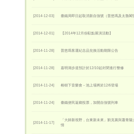
[2014-12-03]
臺鐵局即日起取消新自強號（普悠瑪及太魯閣
[2014-12-01]
【2014年12月份駐點展演活動】
[2014-11-28]
普悠瑪客運紀念品兌換活動期限公告
[2014-11-28]
嘉明湖步道預計於12/10起封閉進行整修
[2014-11-24]
榕樹下音樂會－池上場將於12/6登場
[2014-11-24]
臺鐵便民返鄉投票，加開自強號列車
「大師新視野，台東新未來」劉克襄與蕭青陽
[2014-11-17]
情