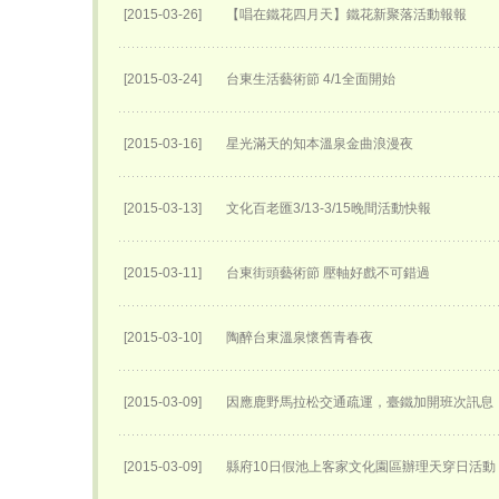
[2015-03-26]
【唱在鐵花四月天】鐵花新聚落活動報報
[2015-03-24]
台東生活藝術節 4/1全面開始
[2015-03-16]
星光滿天的知本溫泉金曲浪漫夜
[2015-03-13]
文化百老匯3/13-3/15晚間活動快報
[2015-03-11]
台東街頭藝術節 壓軸好戲不可錯過
[2015-03-10]
陶醉台東溫泉懷舊青春夜
[2015-03-09]
因應鹿野馬拉松交通疏運，臺鐵加開班次訊息
[2015-03-09]
縣府10日假池上客家文化園區辦理天穿日活動