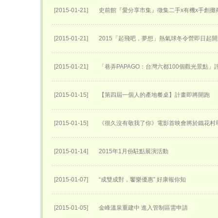
[2015-01-21]
史前館『愛分享市集』徵集二手x有機x手創攤
[2015-01-21]
2015「起飛吧，夢想」熱氣球冬令營即日起
[2015-01-21]
「巷弄PAPAGO：台灣六都100個觀光景點」
[2015-01-15]
【第四屆一個人的產地餐桌】計畫即將開跑
[2015-01-15]
《很久沒有敬我了你》電影首映會將於鐵花村
[2015-01-14]
2015年1月份駐點展演活動
[2015-01-07]
“成雙成對，饗樂優惠” 好康報你知
[2015-01-05]
金峰溫泉重建中 進入管制區需申請