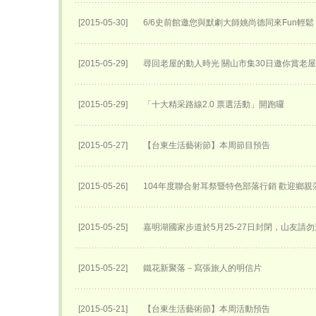
[2015-05-30]
6/6史前館邀您與默劇大師姚尚德同來Fun輕鬆
[2015-05-29]
尋回老屋的動人時光 關山市集30日邀你賞老
[2015-05-29]
「十大精采路線2.0 票選活動」開跑囉
[2015-05-27]
【台東生活藝術節】本周節目預告
[2015-05-26]
104年度聯合射耳祭暨特色部落行銷 歡迎鄉親
[2015-05-25]
嘉明湖國家步道於5月25-27日封閉，山友請勿
[2015-05-22]
鐵花新聚落－寫張旅人的明信片
[2015-05-21]
【台東生活藝術節】本周活動預告