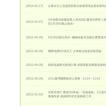
[2014-02-17]
台東水往上流遊憩區觀光旅遊環境品質改善與
3月份觀光旅服從業人員培訓計畫系列課程 x 講座
[2014-02-07]
至2月28日截止報名!
[2012-09-26]
9月29日航向美好─蘭嶼拼板舟划船比賽暨海
[2012-09-26]
國際地標9月底完工 台東觀光旅遊添新景點
[2012-09-26]
綠島低碳觀光悠遊計畫-黃縣長歡迎鄉親低碳
[2012-09-26]
2012臺灣國際衝浪公開賽 - 11/14～11/18
花東花海行 農遊GO幸福-『花海遊龍』1日成
[2012-01-02]
應邀與會 感謝縣民的支援縣政工作