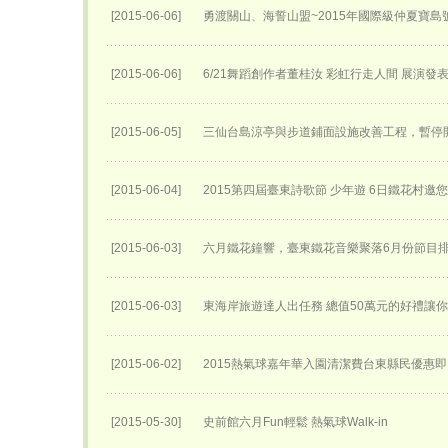
[2015-06-06]
勇渡關山、海誓山盟~2015年國際級仲夏寶島
[2015-06-06]
6/21舞蹈創作者董桂汝 彩虹行走人間 展演發
[2015-06-05]
三仙台島涼亭與步道鋪面設施改善工程，暫停
[2015-06-04]
2015第四屆臺東詩歌節 少年遊 6日鐵花村邀
[2015-06-03]
六月鐵花鐘響，臺東鐵花音樂聚落6月份節目
[2015-06-03]
東海岸旅遊達人出任務 總值50萬元的好禮讓
[2015-06-02]
2015熱氣球嘉年華入園清潔費台東縣民優惠
[2015-05-30]
史前館六月Fun輕鬆 熱氣球Walk-in