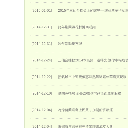
[2015-01-01]
2015年三仙台指尖上的曙光— 讓你羊羊得意
[2014-12-31]
跨年期間鐵花村攤商明細
[2014-12-31]
跨年活動總整理
[2014-12-24]
三仙台捕捉2014本島第一道曙光 讓你幸福成
[2014-12-22]
熱氣球空中遊覽優惠暨熱氣球嘉年華嘉賓現蹤
[2014-12-10]
借問免拍勢 全臺26處借問站全面啟動服務
[2014-12-04]
為滯留蘭嶼島上民眾，加開船班疏運
[2014-12-04]
東部海岸部落觀光產業聯盟成立大會