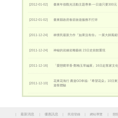
[2012-01-02]
臺東年假觀光活動主題專車-一日遊只要300元
[2012-01-02]
臺東縣政府春節旅遊服務不打烊
[2011-12-24]
林懷民最新力作『如果沒有你』 一展大師風範
[2011-12-24]
神秘的岩繪岩雕藝術 23日史前館重現
[2011-12-16]
「愛戀藺草香-鄭梅玉草編展」16日起客家文
花東花海行 農遊GO幸福-『希望花朵』10日
[2011-12-10]
遊客體驗
最新消息
優惠訊息
｜
｜
｜
民宿登錄
｜
網站導覽
｜
戀