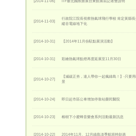
[2014-11-06]
ITF臺北國際旅展台東館展前記者會說明
行政院江院長視察熱氣球飛行學校 肯定黃縣長
[2014-11-03]
縱谷電線地下化
[2014-10-31]
【2014年11月份駐點展演活動】
[2014-10-31]
彩繪熱氣球點燈再度延展至11月30日
【減碳正夯，達人帶你一起瘋綠島！】-只要
[2014-10-27]
景
[2014-10-24]
即日起市區公車增加停靠站榮民醫院
[2014-10-23]
榕樹下小蜜蜂音樂會系列活動最新訊息
[2014-10-22]
2014年11月、12月綠島淡季航班時刻表