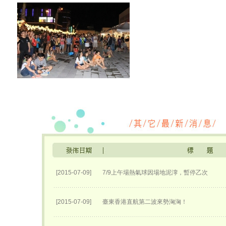
[2015-07-09]
7/9上午場熱氣球因場地泥濘，暫停乙次
[2015-07-09]
臺東香港直航第二波來勢洶洶！