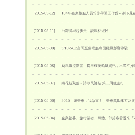
[2015-05-12]
104年臺東旅服人員培訓學習工作營～剩下最
[2015-05-11]
台灣慢城起步走－談鳳林經驗
[2015-05-08]
5/10-5/12富岡至蘭嶼船班因颱風影響停駛
[2015-05-08]
颱風環流影響，提早確認船班資訊，出遊不掃
[2015-05-07]
鐵花新聚落－詩歌民謠祭 第二周強主打
[2015-05-06]
2015「遊臺東，我做東！」臺東獎勵旅遊及
[2015-05-04]
企業福委、旅行業者、媒體、部落客看過來「2