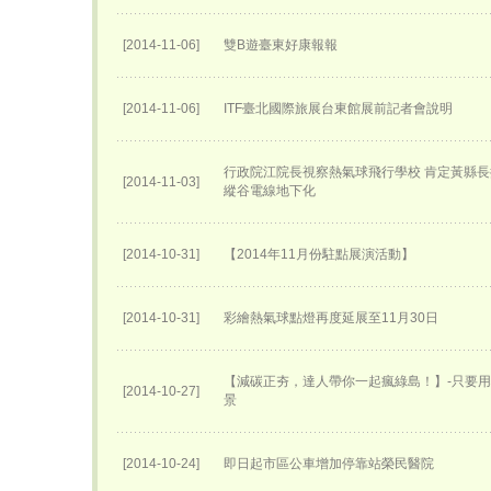
[2014-11-06]
雙B遊臺東好康報報
[2014-11-06]
ITF臺北國際旅展台東館展前記者會說明
行政院江院長視察熱氣球飛行學校 肯定黃縣長
[2014-11-03]
縱谷電線地下化
[2014-10-31]
【2014年11月份駐點展演活動】
[2014-10-31]
彩繪熱氣球點燈再度延展至11月30日
【減碳正夯，達人帶你一起瘋綠島！】-只要
[2014-10-27]
景
[2014-10-24]
即日起市區公車增加停靠站榮民醫院