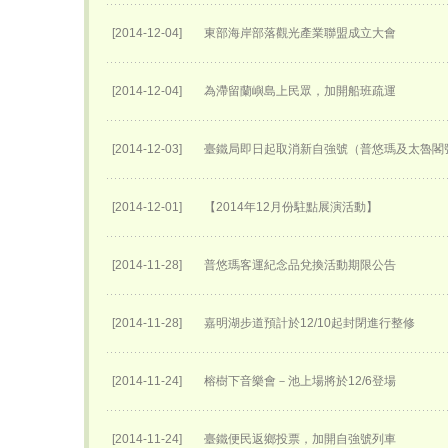
[2014-12-04]
東部海岸部落觀光產業聯盟成立大會
[2014-12-04]
為滯留蘭嶼島上民眾，加開船班疏運
[2014-12-03]
臺鐵局即日起取消新自強號（普悠瑪及太魯閣
[2014-12-01]
【2014年12月份駐點展演活動】
[2014-11-28]
普悠瑪客運紀念品兌換活動期限公告
[2014-11-28]
嘉明湖步道預計於12/10起封閉進行整修
[2014-11-24]
榕樹下音樂會－池上場將於12/6登場
[2014-11-24]
臺鐵便民返鄉投票，加開自強號列車