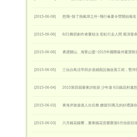
[2015-06-08]
想飛~除了熱氣球之外~飛行傘夏令營開始報名了
[2015-06-06]
6/21舞蹈創作者董桂汝 彩虹行走人間 展演發
[2015-06-06]
勇渡關山、海誓山盟~2015年國際級仲夏寶島
[2015-06-05]
三仙台島涼亭與步道鋪面設施改善工程，暫停
[2015-06-04]
2015第四屆臺東詩歌節 少年遊 6日鐵花村邀
[2015-06-03]
東海岸旅遊達人出任務 總值50萬元的好禮讓
[2015-06-03]
六月鐵花鐘響，臺東鐵花音樂聚落6月份節目