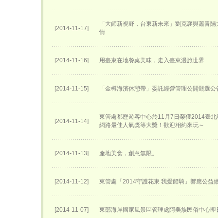
「大師新視野，台東新未來」劉克襄與蕭青陽
[2014-11-17]
情
[2014-11-16]
用臺東在地餐桌美味，走入臺東漫旅世界
[2014-11-15]
「金樽海濱休憩帶」委託經營管理公開甄選公
東管處都歷遊客中心於11月7日榮獲2014臺
[2014-11-14]
網路最佳人氣獎等大獎！歡迎相約來玩～
[2014-11-13]
產地美食，創意無限。
[2014-11-12]
東管處「2014守護花東 我愛船騎」響應公益
[2014-11-07]
東部海岸國家風景區管理處阿美族民俗中心即