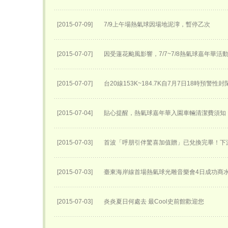
[2015-07-09]
7/9上午場熱氣球因場地泥濘，暫停乙次
[2015-07-07]
因受蓮花颱風影響，7/7~7/8熱氣球嘉年華活
[2015-07-07]
台20線153K~184.7K自7月7日18時預警性
[2015-07-04]
貼心提醒，熱氣球嘉年華入園車輛清潔費須知
[2015-07-03]
首波「呼朋引伴驚喜加值贈」已兌換完畢！下
[2015-07-03]
臺東海岸線首場熱氣球光雕音樂會4日成功商
[2015-07-03]
炎炎夏日何處去 最Cool史前館歡迎您