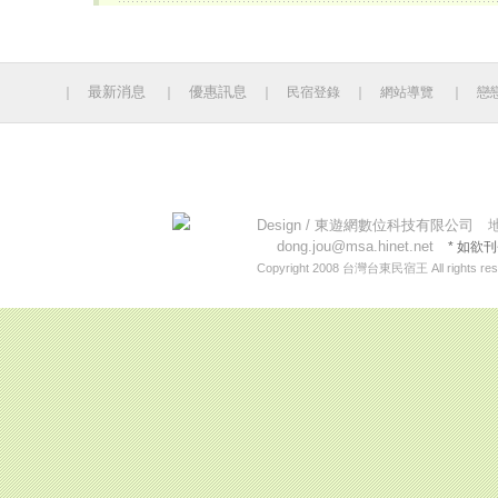
最新消息
優惠訊息
｜
｜
｜
民宿登錄
｜
網站導覽
｜
戀
今日人數 841 累計人數：14131167
Design /
東遊網數位科技有限公司
地址
dong.jou@msa.hinet.net
* 如欲
Copyright 2008
台灣台東民宿王
All rights re