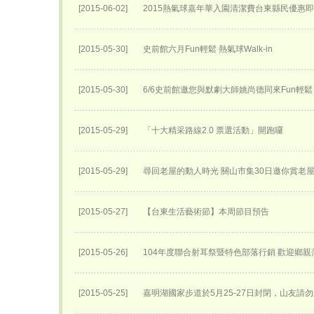
[2015-06-02]
2015熱氣球嘉年華入園清潔費台東縣民優惠
[2015-05-30]
史前館六月Fun輕鬆 熱氣球Walk-in
[2015-05-30]
6/6史前館邀您與默劇大師姚尚德同來Fun輕鬆
[2015-05-29]
「十大精采路線2.0 票選活動」開跑囉
[2015-05-29]
尋回老屋的動人時光 關山市集30日邀你賞老
[2015-05-27]
【台東生活藝術節】本周節目預告
[2015-05-26]
104年度聯合射耳祭暨特色部落行銷 歡迎鄉親
[2015-05-25]
嘉明湖國家步道於5月25-27日封閉，山友請勿