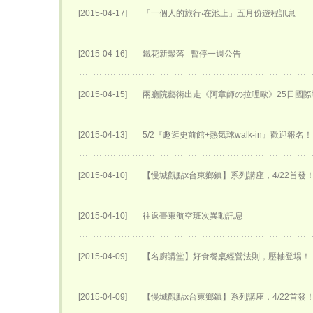
[2015-04-17]
「一個人的旅行‧在池上」五月份遊程訊息
[2015-04-16]
鐵花新聚落─暫停一週公告
[2015-04-15]
兩廳院藝術出走《阿章師の拉哩歐》25日國際
[2015-04-13]
5/2『趣逛史前館+熱氣球walk-in』歡迎報名！
[2015-04-10]
【慢城觀點x台東鄉鎮】系列講座，4/22首發
[2015-04-10]
往返臺東航空班次異動訊息
[2015-04-09]
【名廚講堂】好食餐桌經營法則，壓軸登場！
[2015-04-09]
【慢城觀點x台東鄉鎮】系列講座，4/22首發