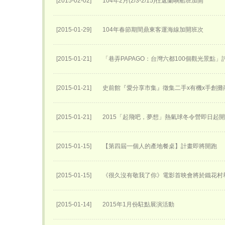
[2015-02-02]
104年2月(2/3-2/15)往返蘭嶼船班加開
[2015-01-29]
104年春節期間鼎東客運海線加開班次
[2015-01-21]
「巷弄PAPAGO：台灣六都100個觀光景點」
[2015-01-21]
史前館『愛分享市集』徵集二手x有機x手創攤
[2015-01-21]
2015「起飛吧，夢想」熱氣球冬令營即日起
[2015-01-15]
【第四屆一個人的產地餐桌】計畫即將開跑
[2015-01-15]
《很久沒有敬我了你》電影首映會將於鐵花村
[2015-01-14]
2015年1月份駐點展演活動