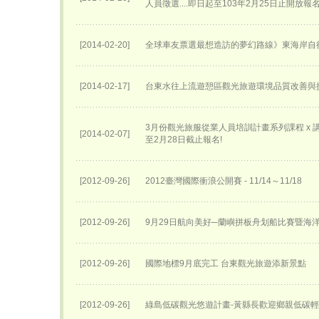
人員徵選....即日起至103年2月25日止開放報
[2014-02-20]
全球車友票選最想造訪的夢幻路線》東海岸自
[2014-02-17]
台東水往上流遊憩區觀光旅遊環境品質改善與
3月份觀光旅服從業人員培訓計畫系列課程 x 講座
[2014-02-07]
至2月28日截止報名!
[2012-09-26]
2012臺灣國際衝浪公開賽 - 11/14～11/18
[2012-09-26]
9月29日航向美好─蘭嶼拼板舟划船比賽暨海
[2012-09-26]
國際地標9月底完工 台東觀光旅遊添新景點
[2012-09-26]
綠島低碳觀光悠遊計畫-黃縣長歡迎鄉親低碳