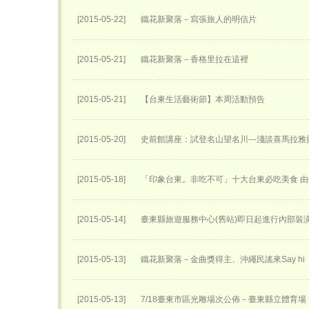
[2015-05-22]
鐵花新聚落－寫張旅人的明信片
[2015-05-21]
鐵花新聚落－香格里拉在這裡
[2015-05-21]
【台東生活藝術節】本周活動預告
[2015-05-20]
史前館講座：試登名山望名川---淺談喜馬拉雅
[2015-05-18]
「印象台東。非吃不可」十大台東必吃美食 
[2015-05-14]
臺東縣旅遊服務中心(舊站)即日起進行內部裝
[2015-05-13]
鐵花新聚落－金曲獎得主、沖繩民謠來Say hi
[2015-05-13]
7/18臺東市區光雕場次公佈－臺東縣立體育場