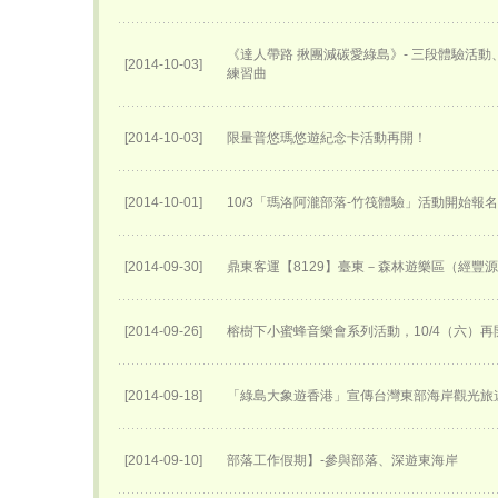
《達人帶路 揪團減碳愛綠島》- 三段體驗活
[2014-10-03]
練習曲
[2014-10-03]
限量普悠瑪悠遊紀念卡活動再開！
[2014-10-01]
10/3「瑪洛阿瀧部落-竹筏體驗」活動開始報
[2014-09-30]
鼎東客運【8129】臺東－森林遊樂區（經豐
[2014-09-26]
榕樹下小蜜蜂音樂會系列活動，10/4（六）再
[2014-09-18]
「綠島大象遊香港」宣傳台灣東部海岸觀光旅
[2014-09-10]
部落工作假期】-參與部落、深遊東海岸