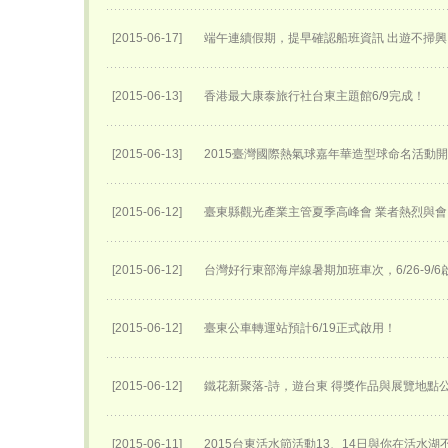
[2015-06-17]
端午連續假期，提早確認船班資訊 出遊不掃興
[2015-06-13]
香港最大康泰旅行社台東主題館6/9完成！
[2015-06-13]
2015臺灣國際熱氣球嘉年華​造型球命名活動開始
[2015-06-12]
臺東縣觀光產業主管夏季高峰會 業者熱烈與會
[2015-06-12]
台灣好行東部海岸線暑期加班車次，6/26-9/6
[2015-06-12]
臺東公車轉運站預計6/19正式啟用！
[2015-06-12]
鐵花新聚落-詩，遊台東 得獎作品與展覽地點
[2015-06-11]
2015台東活水節活動13、14日與你在活水湖