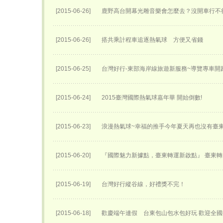
[2015-06-26]
鹿野高台開幕光雕音樂會怎麼去？沒開車行不
[2015-06-26]
搭共乘計程車追逐熱氣球 方便又省錢
[2015-06-25]
台灣好行-東部海岸線旅遊新服務~導覽專車開跑
[2015-06-24]
2015臺灣國際熱氣球嘉年華 開始倒數!
[2015-06-23]
浪漫熱氣球~幸福的推手今年夏天再也沒有臺
[2015-06-20]
『國際魅力新據點，臺東轉運新啟點』 臺東轉運
[2015-06-19]
台灣好行縱谷線，好禮獎不完！
[2015-06-18]
歡慶端午連假 台東包山包水包好玩 歡迎全