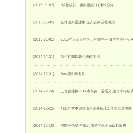
[2015-01-07]
“成雙成對，饗樂優惠” 好康報你知
[2015-01-05]
金峰溫泉重建中 進入管制區需申請
[2015-01-01]
2015年三仙台指尖上的曙光— 讓你羊羊得意
[2014-12-31]
跨年期間鐵花村攤商明細
[2014-12-31]
跨年活動總整理
[2014-12-24]
三仙台捕捉2014本島第一道曙光 讓你幸福成
[2014-12-22]
熱氣球空中遊覽優惠暨熱氣球嘉年華嘉賓現蹤
[2014-12-10]
借問免拍勢 全臺26處借問站全面啟動服務