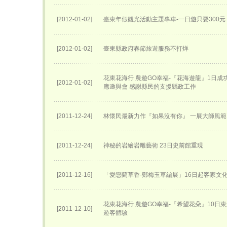
[2012-01-02]
臺東年假觀光活動主題專車-一日遊只要300元
[2012-01-02]
臺東縣政府春節旅遊服務不打烊
花東花海行 農遊GO幸福-『花海遊龍』1日成
[2012-01-02]
應邀與會 感謝縣民的支援縣政工作
[2011-12-24]
林懷民最新力作『如果沒有你』 一展大師風範
[2011-12-24]
神秘的岩繪岩雕藝術 23日史前館重現
[2011-12-16]
「愛戀藺草香-鄭梅玉草編展」16日起客家文
花東花海行 農遊GO幸福-『希望花朵』10日
[2011-12-10]
遊客體驗