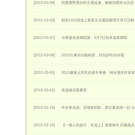
[2015-03-09]
因應鹿野馬拉松交通疏運，臺鐵加開班次訊息
[2015-03-09]
縣府10日假池上客家文化園區辦理天穿日活動
[2015-03-07]
台東溫泉原鄉唱遊，3月7日知本溫泉開唱
[2015-03-06]
2015台東街頭藝術節，好玩好吃好好看
[2015-03-02]
2015臺東元宵民俗嘉年華會「神采飛羊炸寒
[2015-03-01]
逛遊鐵花新聚落
[2015-02-26]
作伙來泡湯、逗陣來唱歌，跟文夏老師一起”台
[2015-02-25]
【一個人的旅行．在池上】漫遊春色 田園風光