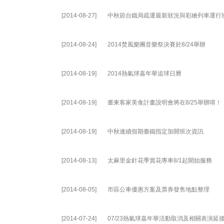
[2014-08-27]
中秋節台鐵局疏運最新狀況與彩繪列車運行
[2014-08-24]
2014焚風樂團音樂祭決賽於8/24舉辦
[2014-08-19]
2014熱氣球嘉年華追球日曆
[2014-08-19]
臺東客家美食計畫說明會將在8/25舉辦唷！
[2014-08-19]
中秋連續假期臺鐵指定加開班次資訊
[2014-08-13]
太麻里金針花季賞花專車8/1起開始服務
[2014-08-05]
市區公車優惠方案及票券發售地點整理
[2014-07-24]
07/23熱氣球嘉年華活動取消及相關表演延後至