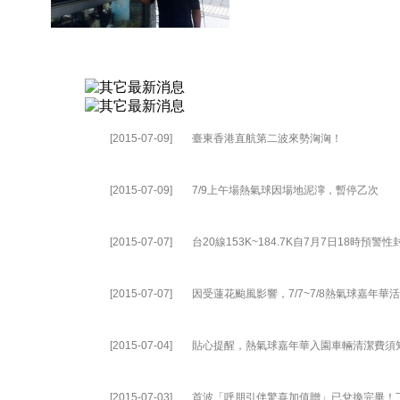
[2015-07-09]
臺東香港直航第二波來勢洶洶！
[2015-07-09]
7/9上午場熱氣球因場地泥濘，暫停乙次
[2015-07-07]
台20線153K~184.7K自7月7日18時預警
[2015-07-07]
因受蓮花颱風影響，7/7~7/8熱氣球嘉年華
[2015-07-04]
貼心提醒，熱氣球嘉年華入園車輛清潔費須
[2015-07-03]
首波「呼朋引伴驚喜加值贈」已兌換完畢！