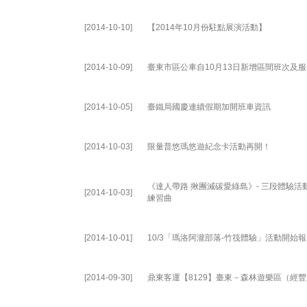
[2014-10-10]
【2014年10月份駐點展演活動】
[2014-10-09]
臺東市區公車自10月13日新增區間班次及
[2014-10-05]
臺鐵局國慶連續假期加開班車資訊
[2014-10-03]
限量普悠瑪悠遊紀念卡活動再開！
《達人帶路 揪團減碳愛綠島》- 三段體驗
[2014-10-03]
練習曲
[2014-10-01]
10/3「瑪洛阿瀧部落-竹筏體驗」活動開始
[2014-09-30]
鼎東客運【8129】臺東－森林遊樂區（經