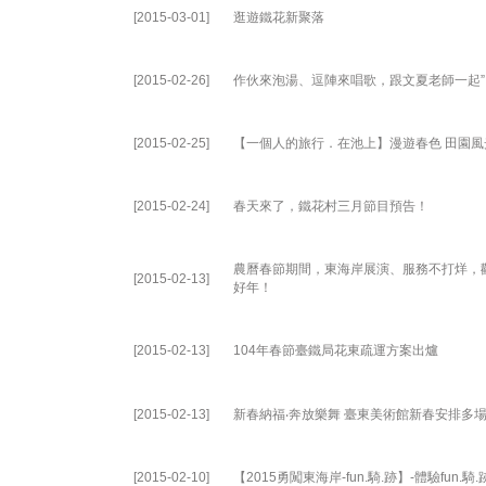
[2015-03-01]
逛遊鐵花新聚落
[2015-02-26]
作伙來泡湯、逗陣來唱歌，跟文夏老師一起”
[2015-02-25]
【一個人的旅行．在池上】漫遊春色 田園風
[2015-02-24]
春天來了，鐵花村三月節目預告！
農曆春節期間，東海岸展演、服務不打烊，
[2015-02-13]
好年！
[2015-02-13]
104年春節臺鐵局花東疏運方案出爐
[2015-02-13]
新春納福‧奔放樂舞 臺東美術館新春安排多
[2015-02-10]
【2015勇闖東海岸-fun.騎.跡】-體驗fun.騎