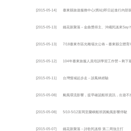
[2015-05-14]
臺東縣旅遊服務中心(舊站)即日起進行內部
[2015-05-13]
鐵花新聚落－金曲獎得主、沖繩民謠來Say h
[2015-05-13]
7/18臺東市區光雕場次公佈－臺東縣立體育
[2015-05-12]
104年臺東旅服人員培訓學習工作營～剩下
[2015-05-11]
台灣慢城起步走－談鳳林經驗
[2015-05-08]
颱風環流影響，提早確認船班資訊，出遊不
[2015-05-08]
5/10-5/12富岡至蘭嶼船班因颱風影響停駛
[2015-05-07]
鐵花新聚落－詩歌民謠祭 第二周強主打