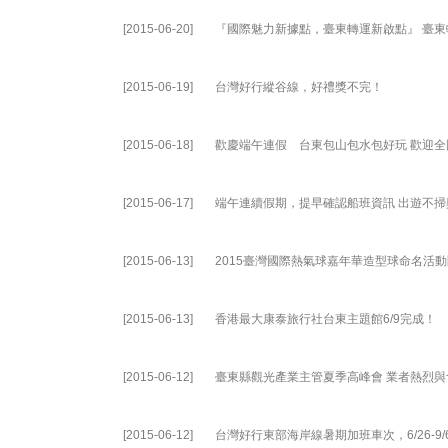
[2015-06-20]
『國際魅力新據點，臺東轉運新啟點』 臺東轉
[2015-06-19]
台灣好行縱谷線，好禮獎不完！
[2015-06-18]
歡慶端午連假 台東包山包水包好玩 歡迎
[2015-06-17]
端午連續假期，提早確認船班資訊 出遊不掃
[2015-06-13]
2015臺灣國際熱氣球嘉年華​造型球命名活動
[2015-06-13]
香港最大康泰旅行社台東主題館6/9完成！
[2015-06-12]
臺東縣觀光產業主管夏季高峰會 業者熱烈與
[2015-06-12]
台灣好行東部海岸線暑期加班車次，6/26-9