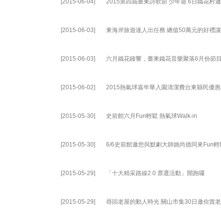
[2015-06-04]
2015第四屆臺東詩歌節 少年遊 6日鐵花村
[2015-06-03]
東海岸旅遊達人出任務 總值50萬元的好禮
[2015-06-03]
六月鐵花鐘響，臺東鐵花音樂聚落6月份節
[2015-06-02]
2015熱氣球嘉年華入園清潔費台東縣民優
[2015-05-30]
史前館六月Fun輕鬆 熱氣球Walk-in
[2015-05-30]
6/6史前館邀您與默劇大師姚尚德同來Fun輕
[2015-05-29]
「十大精采路線2.0 票選活動」開跑囉
[2015-05-29]
尋回老屋的動人時光 關山市集30日邀你賞