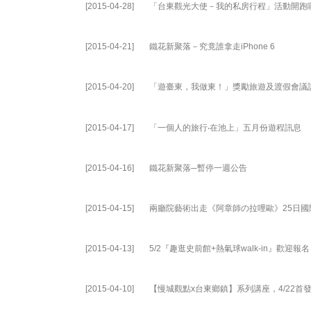
[2015-04-28]
「台東觀光大使－我的私房行程」活動開跑
[2015-04-21]
鐵花新聚落－究竟誰拿走iPhone 6
[2015-04-20]
「遊臺東，我做東！」獎勵旅遊及渡假會議
[2015-04-17]
「一個人的旅行‧在池上」五月份遊程訊息
[2015-04-16]
鐵花新聚落─暫停一週公告
[2015-04-15]
兩廳院藝術出走《阿章師の拉哩歐》25日國
[2015-04-13]
5/2『趣逛史前館+熱氣球walk-in』歡迎報
[2015-04-10]
【慢城觀點x台東鄉鎮】系列講座，4/22首