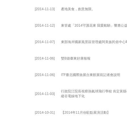
[2014-11-13]
產地美食，創意無限。
[2014-11-12]
東管處「2014守護花東 我愛船騎」響應公
[2014-11-07]
東部海岸國家風景區管理處阿美族民俗中心
[2014-11-06]
雙B遊臺東好康報報
[2014-11-06]
ITF臺北國際旅展台東館展前記者會說明
行政院江院長視察熱氣球飛行學校 肯定黃縣
[2014-11-03]
縱谷電線地下化
[2014-10-31]
【2014年11月份駐點展演活動】