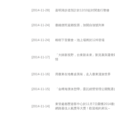
[2014-11-28]
嘉明湖步道預計於12/10起封閉進行整修
[2014-11-24]
臺鐵便民返鄉投票，加開自強號列車
[2014-11-24]
榕樹下音樂會－池上場將於12/6登場
「大師新視野，台東新未來」劉克襄與蕭青
[2014-11-17]
情
[2014-11-16]
用臺東在地餐桌美味，走入臺東漫旅世界
[2014-11-15]
「金樽海濱休憩帶」委託經營管理公開甄選
東管處都歷遊客中心於11月7日榮獲2014
[2014-11-14]
網路最佳人氣獎等大獎！歡迎相約來玩～