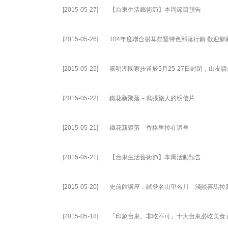
[2015-05-27]
【台東生活藝術節】本周節目預告
[2015-05-26]
104年度聯合射耳祭暨特色部落行銷 歡迎
[2015-05-25]
嘉明湖國家步道於5月25-27日封閉，山友請
[2015-05-22]
鐵花新聚落－寫張旅人的明信片
[2015-05-21]
鐵花新聚落－香格里拉在這裡
[2015-05-21]
【台東生活藝術節】本周活動預告
[2015-05-20]
史前館講座：試登名山望名川---淺談喜馬
[2015-05-18]
「印象台東。非吃不可」十大台東必吃美食