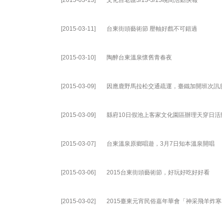
[2015-03-13]
文化百老匯3/13-3/15晚間活動快報
[2015-03-11]
台東街頭藝術節 壓軸好戲不可錯過
[2015-03-10]
陶醉台東溫泉懷舊青春夜
[2015-03-09]
因應鹿野馬拉松交通疏運，臺鐵加開班次訊
[2015-03-09]
縣府10日假池上客家文化園區辦理天穿日活
[2015-03-07]
台東溫泉原鄉唱遊，3月7日知本溫泉開唱
[2015-03-06]
2015台東街頭藝術節，好玩好吃好好看
[2015-03-02]
2015臺東元宵民俗嘉年華會「神采飛羊炸