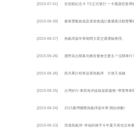
[2015-07-01]
史前館紀念卡 7/1正式發行 一卡通讓您逛
[2015-06-30]
臺東獎勵旅遊及渡假會議計畫優惠活動雙響
[2015-06-27]
熱氣球嘉年華期間大眾交通運輸整理。
[2015-06-26]
鹿野高台開幕光雕音樂會怎麼去？沒開車行
[2015-06-26]
搭共乘計程車追逐熱氣球 方便又省錢
[2015-06-25]
台灣好行-東部海岸線旅遊新服務~導覽專車開
[2015-06-24]
2015臺灣國際熱氣球嘉年華 開始倒數!
[2015-06-23]
浪漫熱氣球~幸福的推手今年夏天再也沒有