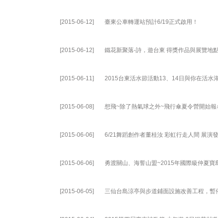
[2015-06-12]
臺東公車轉運站預計6/19正式啟用！
[2015-06-12]
鐵花新聚落-詩，遊台東 得獎作品與展覽地
[2015-06-11]
2015台東活水節活動13、14日與你在活
[2015-06-08]
想飛~除了熱氣球之外~飛行傘夏令營開始報名
[2015-06-06]
6/21舞蹈創作者董桂汝 彩虹行走人間 展演
[2015-06-06]
勇渡關山、海誓山盟~2015年國際級仲夏
[2015-06-05]
三仙台島涼亭與步道鋪面設施改善工程，暫