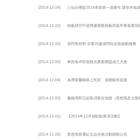
[2014-12-24]
三仙台捕捉2014本島第一道曙光 讓你幸福
[2014-12-22]
熱氣球空中遊覽優惠暨熱氣球嘉年華嘉賓現
[2014-12-10]
借問免拍勢 全臺26處借問站全面啟動服務
[2014-12-04]
東部海岸部落觀光產業聯盟成立大會
[2014-12-04]
為滯留蘭嶼島上民眾，加開船班疏運
[2014-12-03]
臺鐵局即日起取消新自強號（普悠瑪及太魯
[2014-12-01]
【2014年12月份駐點展演活動】
[2014-11-28]
普悠瑪客運紀念品兌換活動期限公告