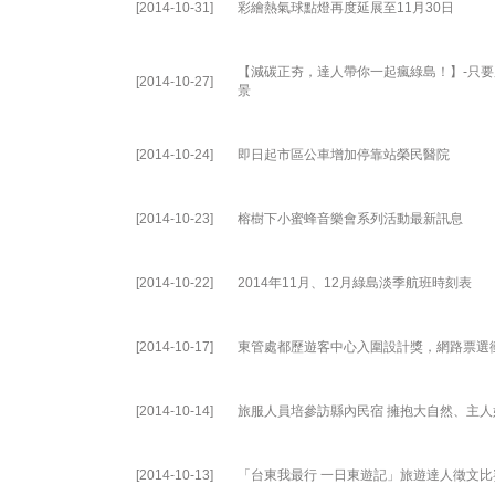
[2014-10-31]
彩繪熱氣球點燈再度延展至11月30日
【減碳正夯，達人帶你一起瘋綠島！】-只
[2014-10-27]
景
[2014-10-24]
即日起市區公車增加停靠站榮民醫院
[2014-10-23]
榕樹下小蜜蜂音樂會系列活動最新訊息
[2014-10-22]
2014年11月、12月綠島淡季航班時刻表
[2014-10-17]
東管處都歷遊客中心入圍設計獎，網路票選衝
[2014-10-14]
旅服人員培參訪縣內民宿 擁抱大自然、主
[2014-10-13]
「台東我最行 一日東遊記」旅遊達人徵文比