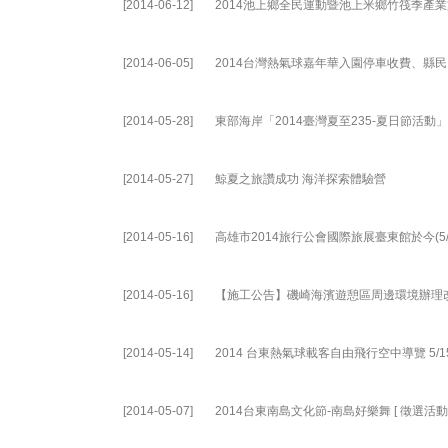
[2014-06-12]
2014池上鄉全民運動暨池上米鄉竹筏季產
[2014-06-05]
2014台灣熱氣球嘉年華入園停車收費、縣民
[2014-05-28]
東部海岸「2014臺灣夏至235-夏日節活動
[2014-05-27]
鯨夏之旅讚成功 海洋探索體驗營
[2014-05-16]
高雄市2014旅行公會國際旅展臺東館於今(5
[2014-05-16]
【施工公告】磯崎海濱遊憩區周邊環境辦理
[2014-05-14]
2014 台東熱氣球載客自由飛行空中導覽 5
[2014-05-07]
2014台東南島文化節-南島好樂舞 [ 徵選活動 