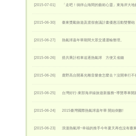
[2015-07-01]
「走吧！徜徉山海間的藝術心靈」東海岸大地
[2015-06-30]
臺東獎勵旅遊及渡假會議計畫優惠活動雙響砲
[2015-06-27]
熱氣球嘉年華期間大眾交通運輸整理。
[2015-06-26]
搭共乘計程車追逐熱氣球 方便又省錢
[2015-06-26]
鹿野高台開幕光雕音樂會怎麼去？沒開車行不
[2015-06-25]
台灣好行-東部海岸線旅遊新服務~導覽專車開跑
[2015-06-24]
2015臺灣國際熱氣球嘉年華 開始倒數!
[2015-06-23]
浪漫熱氣球~幸福的推手今年夏天再也沒有臺