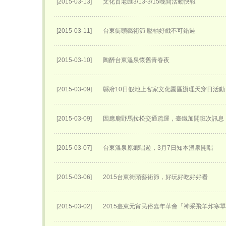
[2015-03-13]
文化百老匯3/13-3/15晚間活動快報
[2015-03-11]
台東街頭藝術節 壓軸好戲不可錯過
[2015-03-10]
陶醉台東溫泉懷舊青春夜
[2015-03-09]
縣府10日假池上客家文化園區辦理天穿日活動
[2015-03-09]
因應鹿野馬拉松交通疏運，臺鐵加開班次訊息
[2015-03-07]
台東溫泉原鄉唱遊，3月7日知本溫泉開唱
[2015-03-06]
2015台東街頭藝術節，好玩好吃好好看
[2015-03-02]
2015臺東元宵民俗嘉年華會「神采飛羊炸寒