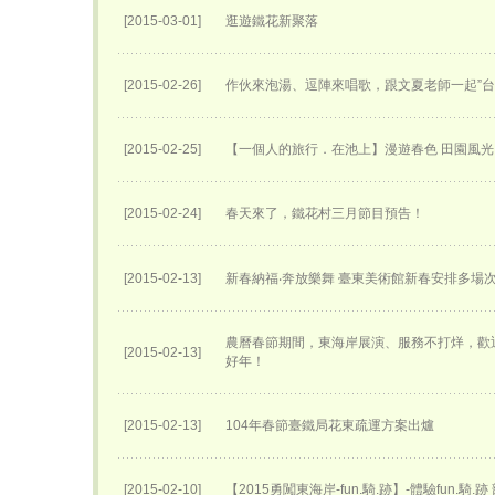
[2015-03-01]
逛遊鐵花新聚落
[2015-02-26]
作伙來泡湯、逗陣來唱歌，跟文夏老師一起”台
[2015-02-25]
【一個人的旅行．在池上】漫遊春色 田園風光
[2015-02-24]
春天來了，鐵花村三月節目預告！
[2015-02-13]
新春納福‧奔放樂舞 臺東美術館新春安排多場
農曆春節期間，東海岸展演、服務不打烊，歡
[2015-02-13]
好年！
[2015-02-13]
104年春節臺鐵局花東疏運方案出爐
[2015-02-10]
【2015勇闖東海岸-fun.騎.跡】-體驗fun.騎.