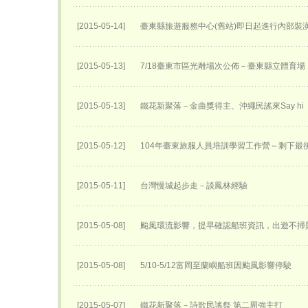
[2015-05-14]
臺東縣旅遊服務中心(舊站)即日起進行內部裝
[2015-05-13]
7/18臺東市區光雕場次公佈－臺東縣立體育場
[2015-05-13]
鐵花新聚落－金曲獎得主、沖繩民謠來Say hi
[2015-05-12]
104年臺東旅服人員培訓學習工作營～剩下最
[2015-05-11]
台灣慢城起步走－談鳳林經驗
[2015-05-08]
颱風環流影響，提早確認船班資訊，出遊不掃
[2015-05-08]
5/10-5/12富岡至蘭嶼船班因颱風影響停駛
[2015-05-07]
鐵花新聚落－詩歌民謠祭 第二周強主打