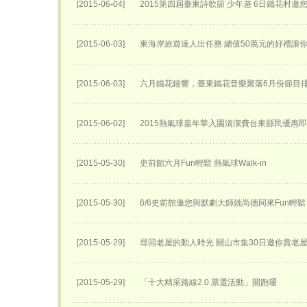
[2015-06-04]
2015第四屆臺東詩歌節 少年遊 6日鐵花村邀
[2015-06-03]
東海岸旅遊達人出任務 總值50萬元的好禮讓
[2015-06-03]
六月鐵花鐘響，臺東鐵花音樂聚落6月份節目
[2015-06-02]
2015熱氣球嘉年華入園清潔費台東縣民優惠
[2015-05-30]
史前館六月Fun輕鬆 熱氣球Walk-in
[2015-05-30]
6/6史前館邀您與默劇大師姚尚德同來Fun輕鬆
[2015-05-29]
尋回老屋的動人時光 關山市集30日邀你賞老
[2015-05-29]
「十大精采路線2.0 票選活動」開跑囉