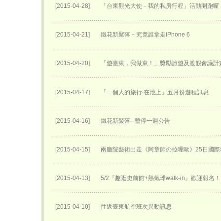
[2015-04-28]
「台東觀光大使－我的私房行程」活動開跑囉
[2015-04-21]
鐵花新聚落－究竟誰拿走iPhone 6
[2015-04-20]
「遊臺東，我做東！」獎勵旅遊及渡假會議計
[2015-04-17]
「一個人的旅行‧在池上」五月份遊程訊息
[2015-04-16]
鐵花新聚落─暫停一週公告
[2015-04-15]
兩廳院藝術出走《阿章師の拉哩歐》25日國際
[2015-04-13]
5/2『趣逛史前館+熱氣球walk-in』歡迎報名！
[2015-04-10]
往返臺東航空班次異動訊息