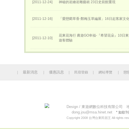
[2011-12-24]
神秘的岩繪岩雕藝術 23日史前館重現
[2011-12-16]
「愛戀藺草香-鄭梅玉草編展」16日起客家文
花東花海行 農遊GO幸福-『希望花朵』10日
[2011-12-10]
遊客體驗
最新消息
優惠訊息
｜
｜
｜
民宿登錄
｜
網站導覽
｜
戀
今日人數 448 累計人數：14130774
Design /
東遊網數位科技有限公司
地址
dong.jou@msa.hinet.net
* 如欲
Copyright 2008
台灣台東民宿王
All rights re