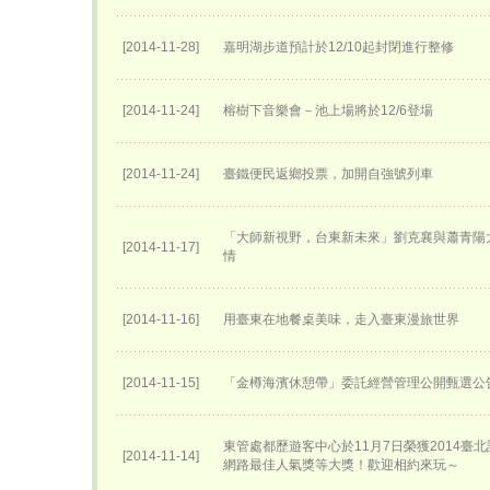
[2014-11-28]
嘉明湖步道預計於12/10起封閉進行整修
[2014-11-24]
榕樹下音樂會－池上場將於12/6登場
[2014-11-24]
臺鐵便民返鄉投票，加開自強號列車
「大師新視野，台東新未來」劉克襄與蕭青陽
[2014-11-17]
情
[2014-11-16]
用臺東在地餐桌美味，走入臺東漫旅世界
[2014-11-15]
「金樽海濱休憩帶」委託經營管理公開甄選公
東管處都歷遊客中心於11月7日榮獲2014臺
[2014-11-14]
網路最佳人氣獎等大獎！歡迎相約來玩～