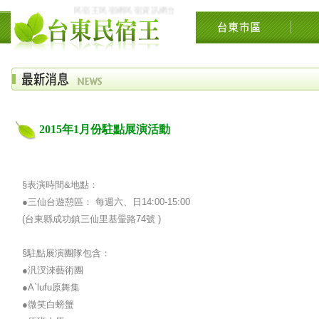
民宿王民宿網民宿資訊網台東花東花蓮綠島民宿住宿旅遊景點交流網
2015年1月份駐點展演活動
§表演時間&地點：
●三仙台遊憩區： 每週六、日14:00-15:00
(台東縣成功鎮三仙里基翬路74號 )
§駐點展演團隊包含：
●汎汊淶藝術團
●A`lufu原舞集
●微笑白螃蟹