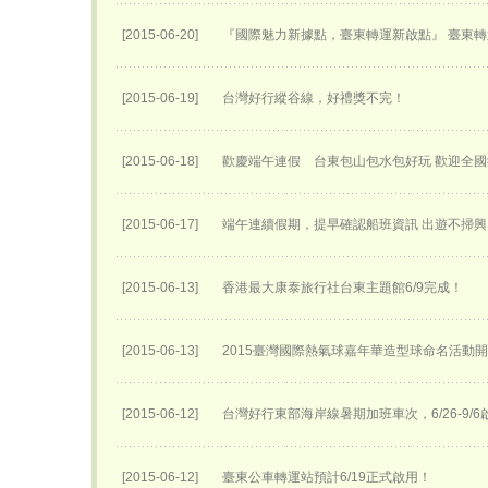
[2015-06-20]
『國際魅力新據點，臺東轉運新啟點』 臺東轉運
[2015-06-19]
台灣好行縱谷線，好禮獎不完！
[2015-06-18]
歡慶端午連假 台東包山包水包好玩 歡迎全
[2015-06-17]
端午連續假期，提早確認船班資訊 出遊不掃興
[2015-06-13]
香港最大康泰旅行社台東主題館6/9完成！
[2015-06-13]
2015臺灣國際熱氣球嘉年華​造型球命名活動開始
[2015-06-12]
台灣好行東部海岸線暑期加班車次，6/26-9/6
[2015-06-12]
臺東公車轉運站預計6/19正式啟用！