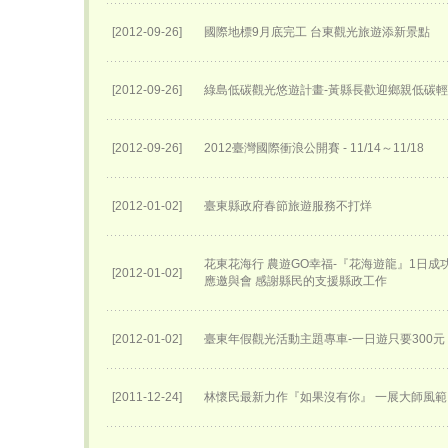
[2012-09-26]
國際地標9月底完工 台東觀光旅遊添新景點
[2012-09-26]
綠島低碳觀光悠遊計畫-黃縣長歡迎鄉親低碳
[2012-09-26]
2012臺灣國際衝浪公開賽 - 11/14～11/18
[2012-01-02]
臺東縣政府春節旅遊服務不打烊
花東花海行 農遊GO幸福-『花海遊龍』1日成
[2012-01-02]
應邀與會 感謝縣民的支援縣政工作
[2012-01-02]
臺東年假觀光活動主題專車-一日遊只要300元
[2011-12-24]
林懷民最新力作『如果沒有你』 一展大師風範