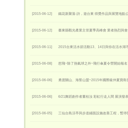
[2015-06-12]
鐵花新聚落-詩，遊台東 得獎作品與展覽地點
[2015-06-12]
臺東縣觀光產業主管夏季高峰會 業者熱烈與會
[2015-06-11]
2015台東活水節活動13、14日與你在活水湖
[2015-06-08]
想飛~除了熱氣球之外~飛行傘夏令營開始報名了
[2015-06-06]
勇渡關山、海誓山盟~2015年國際級仲夏寶島
[2015-06-06]
6/21舞蹈創作者董桂汝 彩虹行走人間 展演發
[2015-06-05]
三仙台島涼亭與步道鋪面設施改善工程，暫停