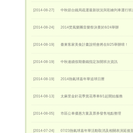
[2014-08-27]
中秋節台鐵局疏運最新狀況與彩繪列車運行班
[2014-08-24]
2014焚風樂團音樂祭決賽於8/24舉辦
[2014-08-19]
臺東客家美食計畫說明會將在8/25舉辦唷！
[2014-08-19]
中秋連續假期臺鐵指定加開班次資訊
[2014-08-19]
2014熱氣球嘉年華追球日曆
[2014-08-13]
太麻里金針花季賞花專車8/1起開始服務
[2014-08-05]
市區公車優惠方案及票券發售地點整理
[2014-07-24]
07/23熱氣球嘉年華活動取消及相關表演延後至0