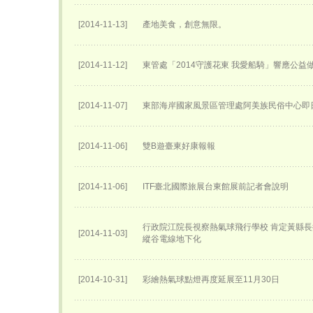
[2014-11-13]
產地美食，創意無限。
[2014-11-12]
東管處「2014守護花東 我愛船騎」響應公益
[2014-11-07]
東部海岸國家風景區管理處阿美族民俗中心即
[2014-11-06]
雙B遊臺東好康報報
[2014-11-06]
ITF臺北國際旅展台東館展前記者會說明
行政院江院長視察熱氣球飛行學校 肯定黃縣長
[2014-11-03]
縱谷電線地下化
[2014-10-31]
彩繪熱氣球點燈再度延展至11月30日