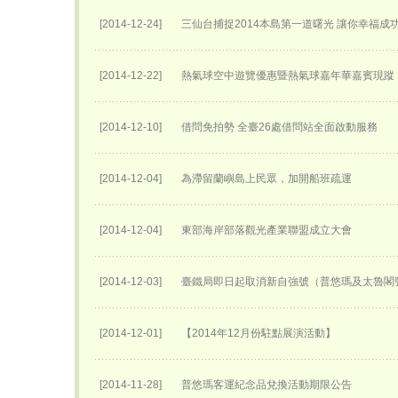
[2014-12-24]
三仙台捕捉2014本島第一道曙光 讓你幸福成
[2014-12-22]
熱氣球空中遊覽優惠暨熱氣球嘉年華嘉賓現蹤
[2014-12-10]
借問免拍勢 全臺26處借問站全面啟動服務
[2014-12-04]
為滯留蘭嶼島上民眾，加開船班疏運
[2014-12-04]
東部海岸部落觀光產業聯盟成立大會
[2014-12-03]
臺鐵局即日起取消新自強號（普悠瑪及太魯閣
[2014-12-01]
【2014年12月份駐點展演活動】
[2014-11-28]
普悠瑪客運紀念品兌換活動期限公告