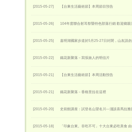
[2015-05-27]
【台東生活藝術節】本周節目預告
[2015-05-26]
104年度聯合射耳祭暨特色部落行銷 歡迎鄉親
[2015-05-25]
嘉明湖國家步道於5月25-27日封閉，山友請勿
[2015-05-22]
鐵花新聚落－寫張旅人的明信片
[2015-05-21]
【台東生活藝術節】本周活動預告
[2015-05-21]
鐵花新聚落－香格里拉在這裡
[2015-05-20]
史前館講座：試登名山望名川---淺談喜馬拉雅
[2015-05-18]
「印象台東。非吃不可」十大台東必吃美食 