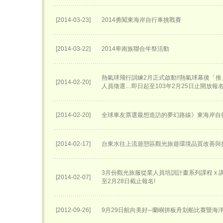
[2014-03-23]
2014勇闖東海岸自行車挑戰賽
[2014-03-22]
2014卑南族聯合年祭活動
熱氣球飛行訓練2月正式啟動!!熱氣球幕後「
[2014-02-20]
人員徵選....即日起至103年2月25日止開放報
[2014-02-20]
全球車友票選最想造訪的夢幻路線》東海岸自
[2014-02-17]
台東水往上流遊憩區觀光旅遊環境品質改善與
3月份觀光旅服從業人員培訓計畫系列課程 x 講座
[2014-02-07]
至2月28日截止報名!
[2012-09-26]
9月29日航向美好─蘭嶼拼板舟划船比賽暨海