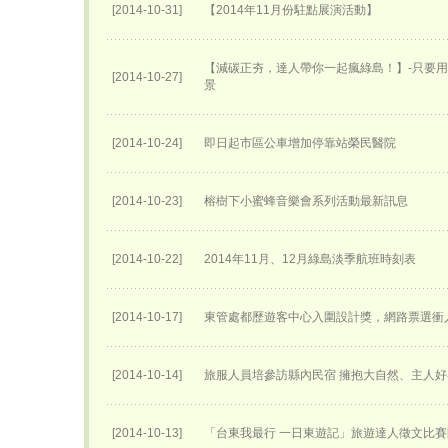
[2014-10-31]
【2014年11月份駐點展演活動】
【減碳正夯，達人帶你一起瘋綠島！】-只要
[2014-10-27]
景
[2014-10-24]
即日起市區公車增加停靠站榮民醫院
[2014-10-23]
榕樹下小蜜蜂音樂會系列活動最新訊息
[2014-10-22]
2014年11月、12月綠島淡季航班時刻表
[2014-10-17]
東管處都歷遊客中心入圍設計獎，網路票選衝
[2014-10-14]
旅服人員培參訪縣內民宿 擁抱大自然、主人
[2014-10-13]
「台東我最行 一日東遊記」旅遊達人徵文比