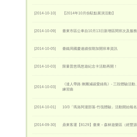
[2014-10-10]
【2014年10月份駐點展演活動】
[2014-10-09]
臺東市區公車自10月13日新增區間班次及服
[2014-10-05]
臺鐵局國慶連續假期加開班車資訊
[2014-10-03]
限量普悠瑪悠遊紀念卡活動再開！
《達人帶路 揪團減碳愛綠島》- 三段體驗活
[2014-10-03]
練習曲
[2014-10-01]
10/3「瑪洛阿瀧部落-竹筏體驗」活動開始報
[2014-09-30]
鼎東客運【8129】臺東－森林遊樂區（經豐