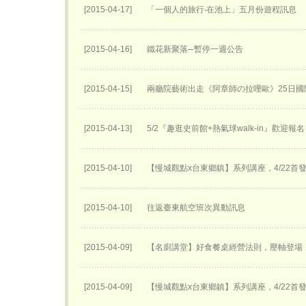
[2015-04-17]
「一個人的旅行‧在池上」五月份遊程訊息
[2015-04-16]
鐵花新聚落─暫停一週公告
[2015-04-15]
兩廳院藝術出走《阿章師の拉哩歐》25日國
[2015-04-13]
5/2『趣逛史前館+熱氣球walk-in』歡迎報
[2015-04-10]
【慢城觀點x台東鄉鎮】系列講座，4/22首
[2015-04-10]
往返臺東航空班次異動訊息
[2015-04-09]
【名廚講堂】好食餐桌經營法則，壓軸登場
[2015-04-09]
【慢城觀點x台東鄉鎮】系列講座，4/22首