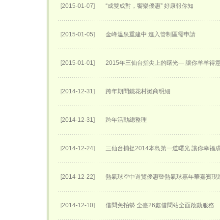
[2015-01-07]
“成雙成對，饗樂優惠” 好康報你知
[2015-01-05]
金峰溫泉重建中 進入管制區需申請
[2015-01-01]
2015年三仙台指尖上的曙光— 讓你羊羊得
[2014-12-31]
跨年期間鐵花村攤商明細
[2014-12-31]
跨年活動總整理
[2014-12-24]
三仙台捕捉2014本島第一道曙光 讓你幸福
[2014-12-22]
熱氣球空中遊覽優惠暨熱氣球嘉年華嘉賓現
[2014-12-10]
借問免拍勢 全臺26處借問站全面啟動服務