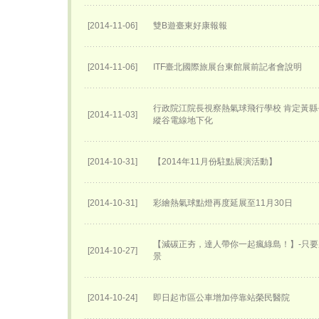
[2014-11-06]
雙B遊臺東好康報報
[2014-11-06]
ITF臺北國際旅展台東館展前記者會說明
行政院江院長視察熱氣球飛行學校 肯定黃縣
[2014-11-03]
縱谷電線地下化
[2014-10-31]
【2014年11月份駐點展演活動】
[2014-10-31]
彩繪熱氣球點燈再度延展至11月30日
【減碳正夯，達人帶你一起瘋綠島！】-只
[2014-10-27]
景
[2014-10-24]
即日起市區公車增加停靠站榮民醫院