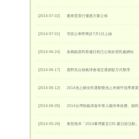
[2014-07-02]
臺東普普行優惠方案公佈
[2014-07-01]
市區公車即將於7月1日上線
[2014-06-24]
各鄉鎮原民祭儀日程已公佈於原民處網站
[2014-06-17]
鹿野高台熱氣球會場交通接駁方式整理
[2014-06-12]
2014池上鄉全民運動暨池上米鄉竹筏季產
[2014-06-05]
2014台灣熱氣球嘉年華入園停車收費、縣民
[2014-05-28]
東部海岸「2014臺灣夏至235-夏日節活動