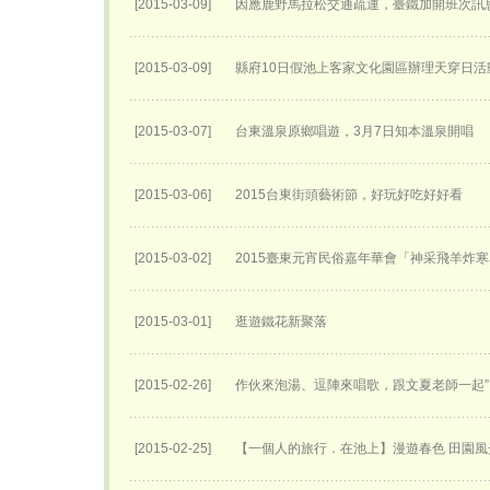
[2015-03-09]
因應鹿野馬拉松交通疏運，臺鐵加開班次訊
[2015-03-09]
縣府10日假池上客家文化園區辦理天穿日活
[2015-03-07]
台東溫泉原鄉唱遊，3月7日知本溫泉開唱
[2015-03-06]
2015台東街頭藝術節，好玩好吃好好看
[2015-03-02]
2015臺東元宵民俗嘉年華會「神采飛羊炸
[2015-03-01]
逛遊鐵花新聚落
[2015-02-26]
作伙來泡湯、逗陣來唱歌，跟文夏老師一起”
[2015-02-25]
【一個人的旅行．在池上】漫遊春色 田園風