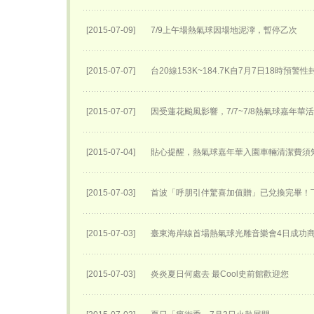
[2015-07-09]
7/9上午場熱氣球因場地泥濘，暫停乙次
[2015-07-07]
台20線153K~184.7K自7月7日18時預警
[2015-07-07]
因受蓮花颱風影響，7/7~7/8熱氣球嘉年華
[2015-07-04]
貼心提醒，熱氣球嘉年華入園車輛清潔費須
[2015-07-03]
首波「呼朋引伴驚喜加值贈」已兌換完畢！
[2015-07-03]
臺東海岸線首場熱氣球光雕音樂會4日成功
[2015-07-03]
炎炎夏日何處去 最Cool史前館歡迎您