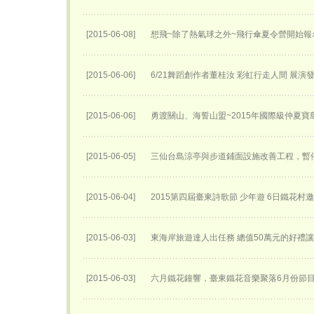
[2015-06-08]
想飛~除了熱氣球之外~飛行傘夏令營開始報名
[2015-06-06]
6/21舞蹈創作者董桂汝 彩虹行走人間 展演
[2015-06-06]
勇渡關山、海誓山盟~2015年國際級仲夏
[2015-06-05]
三仙台島涼亭與步道鋪面設施改善工程，暫
[2015-06-04]
2015第四屆臺東詩歌節 少年遊 6日鐵花村
[2015-06-03]
東海岸旅遊達人出任務 總值50萬元的好禮
[2015-06-03]
六月鐵花鐘響，臺東鐵花音樂聚落6月份節