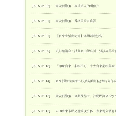
[2015-05-22]
鐵花新聚落－寫張旅人的明信片
[2015-05-21]
鐵花新聚落－香格里拉在這裡
[2015-05-21]
【台東生活藝術節】本周活動預告
[2015-05-20]
史前館講座：試登名山望名川---淺談喜馬
[2015-05-18]
「印象台東。非吃不可」十大台東必吃美食
[2015-05-14]
臺東縣旅遊服務中心(舊站)即日起進行內部
[2015-05-13]
鐵花新聚落－金曲獎得主、沖繩民謠來Say h
[2015-05-13]
7/18臺東市區光雕場次公佈－臺東縣立體育