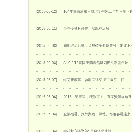
[2015-05-12]
104年臺東旅服人員培訓學習工作營～剩下
[2015-05-11]
台灣慢城起步走－談鳳林經驗
[2015-05-08]
颱風環流影響，提早確認船班資訊，出遊不
[2015-05-08]
5/10-5/12富岡至蘭嶼船班因颱風影響停駛
[2015-05-07]
鐵花新聚落－詩歌民謠祭 第二周強主打
[2015-05-06]
2015「遊臺東，我做東！」臺東獎勵旅遊
[2015-05-04]
企業福委、旅行業者、媒體、部落客看過來「
[2015-05-04]
鐵花村音樂聚落5月份活動速報