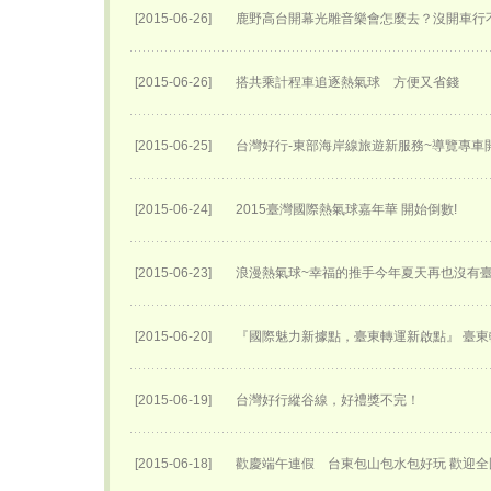
[2015-06-26]
鹿野高台開幕光雕音樂會怎麼去？沒開車行
[2015-06-26]
搭共乘計程車追逐熱氣球 方便又省錢
[2015-06-25]
台灣好行-東部海岸線旅遊新服務~導覽專車開
[2015-06-24]
2015臺灣國際熱氣球嘉年華 開始倒數!
[2015-06-23]
浪漫熱氣球~幸福的推手今年夏天再也沒有
[2015-06-20]
『國際魅力新據點，臺東轉運新啟點』 臺東轉
[2015-06-19]
台灣好行縱谷線，好禮獎不完！
[2015-06-18]
歡慶端午連假 台東包山包水包好玩 歡迎