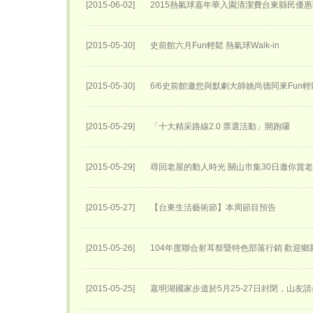
[2015-06-02]
2015熱氣球嘉年華入園清潔費台東縣民優
[2015-05-30]
史前館六月Fun輕鬆 熱氣球Walk-in
[2015-05-30]
6/6史前館邀您與默劇大師姚尚德同來Fun輕
[2015-05-29]
「十大精采路線2.0 票選活動」開跑囉
[2015-05-29]
尋回老屋的動人時光 關山市集30日邀你賞
[2015-05-27]
【台東生活藝術節】本周節目預告
[2015-05-26]
104年度聯合射耳祭暨特色部落行銷 歡迎
[2015-05-25]
嘉明湖國家步道於5月25-27日封閉，山友請