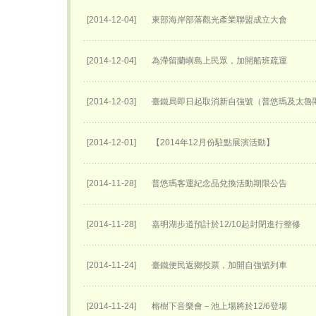
[2014-12-04]
東部海岸部落觀光產業聯盟成立大會
[2014-12-04]
為滯留蘭嶼島上民眾，加開船班疏運
[2014-12-03]
臺鐵局即日起取消新自強號（普悠瑪及太魯
[2014-12-01]
【2014年12月份駐點展演活動】
[2014-11-28]
普悠瑪客運紀念品兌換活動期限公告
[2014-11-28]
嘉明湖步道預計於12/10起封閉進行整修
[2014-11-24]
臺鐵便民返鄉投票，加開自強號列車
[2014-11-24]
榕樹下音樂會－池上場將於12/6登場