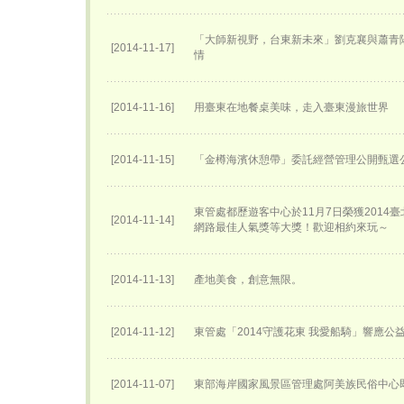
「大師新視野，台東新未來」劉克襄與蕭青
[2014-11-17]
情
[2014-11-16]
用臺東在地餐桌美味，走入臺東漫旅世界
[2014-11-15]
「金樽海濱休憩帶」委託經營管理公開甄選
東管處都歷遊客中心於11月7日榮獲2014
[2014-11-14]
網路最佳人氣獎等大獎！歡迎相約來玩～
[2014-11-13]
產地美食，創意無限。
[2014-11-12]
東管處「2014守護花東 我愛船騎」響應公
[2014-11-07]
東部海岸國家風景區管理處阿美族民俗中心