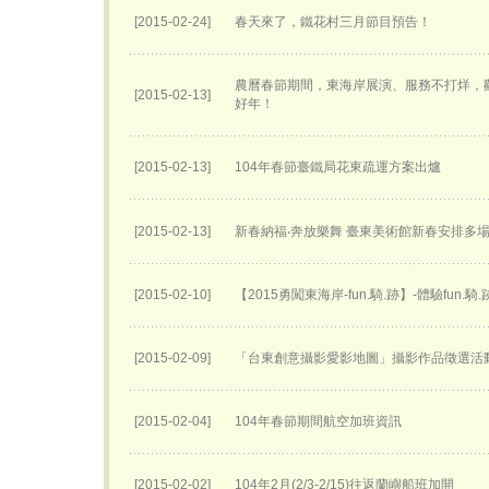
[2015-02-24]
春天來了，鐵花村三月節目預告！
農曆春節期間，東海岸展演、服務不打烊，
[2015-02-13]
好年！
[2015-02-13]
104年春節臺鐵局花東疏運方案出爐
[2015-02-13]
新春納福‧奔放樂舞 臺東美術館新春安排多
[2015-02-10]
【2015勇闖東海岸-fun.騎.跡】-體驗fun.騎
[2015-02-09]
「台東創意攝影愛影地圖」攝影作品徵選活
[2015-02-04]
104年春節期間航空加班資訊
[2015-02-02]
104年2月(2/3-2/15)往返蘭嶼船班加開