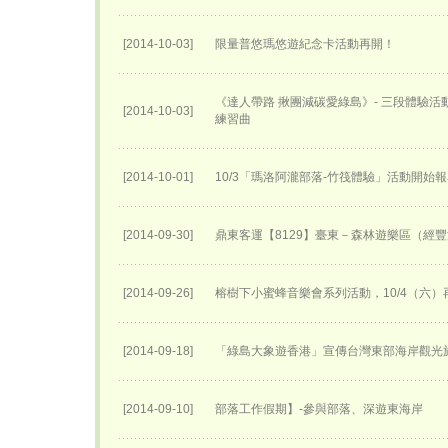
[2014-10-03]
限量普悠瑪悠遊紀念卡活動再開！
《達人帶路 揪團減碳愛綠島》- 三段體驗
[2014-10-03]
練習曲
[2014-10-01]
10/3「瑪洛阿瀧部落-竹筏體驗」活動開始
[2014-09-30]
鼎東客運【8129】臺東－森林遊樂區（經
[2014-09-26]
榕樹下小蜜蜂音樂會系列活動，10/4（六）
[2014-09-18]
「綠島大象遊香港」宣傳台灣東部海岸觀光
[2014-09-10]
部落工作假期】-參與部落、深遊東海岸