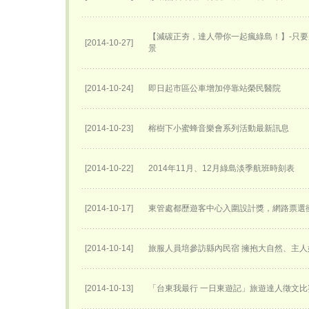
【減碳正夯，達人帶你一起瘋綠島！】-只
[2014-10-27]
景
[2014-10-24]
即日起市區公車增加停靠站榮民醫院
[2014-10-23]
榕樹下小蜜蜂音樂會系列活動最新訊息
[2014-10-22]
2014年11月、12月綠島淡季航班時刻表
[2014-10-17]
東管處都歷遊客中心入圍設計獎，網路票選衝
[2014-10-14]
旅服人員培參訪縣內民宿 擁抱大自然、主
[2014-10-13]
「台東我最行 一日東遊記」旅遊達人徵文比