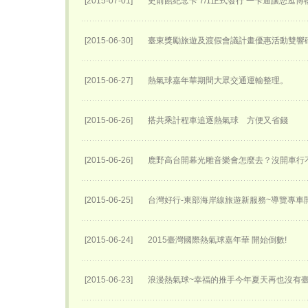
[2015-07-01]
史前館紀念卡 7/1正式發行 一卡通讓您逛
[2015-06-30]
臺東獎勵旅遊及渡假會議計畫優惠活動雙響
[2015-06-27]
熱氣球嘉年華期間大眾交通運輸整理。
[2015-06-26]
搭共乘計程車追逐熱氣球 方便又省錢
[2015-06-26]
鹿野高台開幕光雕音樂會怎麼去？沒開車行
[2015-06-25]
台灣好行-東部海岸線旅遊新服務~導覽專車開
[2015-06-24]
2015臺灣國際熱氣球嘉年華 開始倒數!
[2015-06-23]
浪漫熱氣球~幸福的推手今年夏天再也沒有