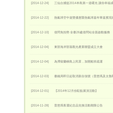
[2014-12-24]
三仙台捕捉2014本島第一道曙光 讓你幸福
[2014-12-22]
熱氣球空中遊覽優惠暨熱氣球嘉年華嘉賓現
[2014-12-10]
借問免拍勢 全臺26處借問站全面啟動服務
[2014-12-04]
東部海岸部落觀光產業聯盟成立大會
[2014-12-04]
為滯留蘭嶼島上民眾，加開船班疏運
[2014-12-03]
臺鐵局即日起取消新自強號（普悠瑪及太魯
[2014-12-01]
【2014年12月份駐點展演活動】
[2014-11-28]
普悠瑪客運紀念品兌換活動期限公告