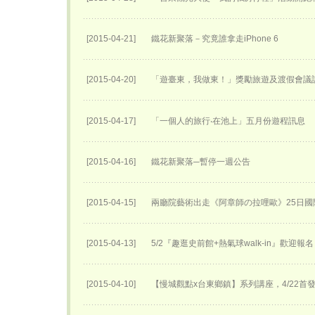
[2015-04-21]
鐵花新聚落－究竟誰拿走iPhone 6
[2015-04-20]
「遊臺東，我做東！」獎勵旅遊及渡假會議
[2015-04-17]
「一個人的旅行‧在池上」五月份遊程訊息
[2015-04-16]
鐵花新聚落─暫停一週公告
[2015-04-15]
兩廳院藝術出走《阿章師の拉哩歐》25日國
[2015-04-13]
5/2『趣逛史前館+熱氣球walk-in』歡迎報
[2015-04-10]
【慢城觀點x台東鄉鎮】系列講座，4/22首