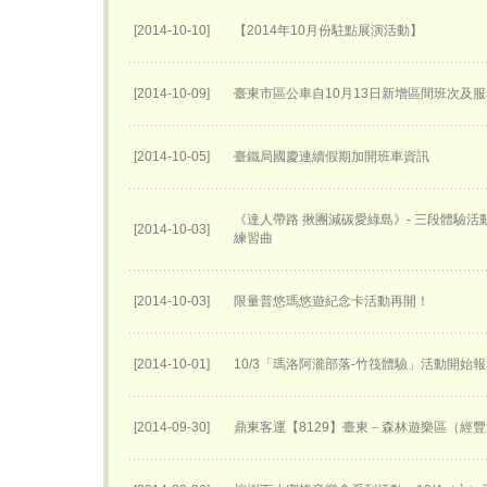
[2014-10-10]
【2014年10月份駐點展演活動】
[2014-10-09]
臺東市區公車自10月13日新增區間班次及
[2014-10-05]
臺鐵局國慶連續假期加開班車資訊
《達人帶路 揪團減碳愛綠島》- 三段體驗
[2014-10-03]
練習曲
[2014-10-03]
限量普悠瑪悠遊紀念卡活動再開！
[2014-10-01]
10/3「瑪洛阿瀧部落-竹筏體驗」活動開始
[2014-09-30]
鼎東客運【8129】臺東－森林遊樂區（經