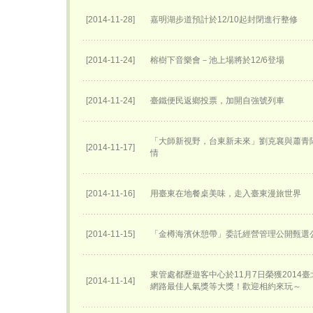
[2014-11-28]
嘉明湖步道預計於12/10起封閉進行整修
[2014-11-24]
榕樹下音樂會－池上場將於12/6登場
[2014-11-24]
臺鐵便民返鄉投票，加開自強號列車
「大師新視野，台東新未來」劉克襄與蕭青
[2014-11-17]
情
[2014-11-16]
用臺東在地餐桌美味，走入臺東漫旅世界
[2014-11-15]
「金樽海濱休憩帶」委託經營管理公開甄選
東管處都歷遊客中心於11月7日榮獲2014
[2014-11-14]
網路最佳人氣獎等大獎！歡迎相約來玩～