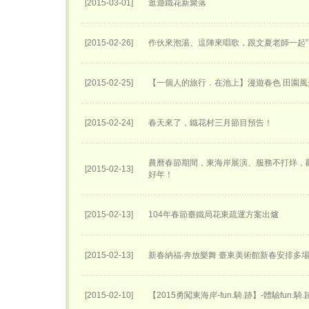
[2015-03-01]
逛遊鐵花新聚落
[2015-02-26]
作伙來泡湯、逗陣來唱歌，跟文夏老師一起”
[2015-02-25]
【一個人的旅行．在池上】漫遊春色 田園風
[2015-02-24]
春天來了，鐵花村三月節目預告！
農曆春節期間，東海岸展演、服務不打烊，
[2015-02-13]
好年！
[2015-02-13]
104年春節臺鐵局花東疏運方案出爐
[2015-02-13]
新春納福‧奔放樂舞 臺東美術館新春安排多
[2015-02-10]
【2015勇闖東海岸-fun.騎.跡】-體驗fun.騎