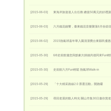
[2015-06-03]
東海岸旅遊達人出任務 總值50萬元的好禮
[2015-06-03]
六月鐵花鐘響，臺東鐵花音樂聚落6月份節
[2015-06-02]
2015熱氣球嘉年華入園清潔費台東縣民優
[2015-05-30]
6/6史前館邀您與默劇大師姚尚德同來Fun輕
[2015-05-30]
史前館六月Fun輕鬆 熱氣球Walk-in
[2015-05-29]
「十大精采路線2.0 票選活動」開跑囉
[2015-05-29]
尋回老屋的動人時光 關山市集30日邀你賞