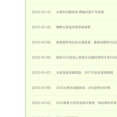
[2015-03-11]
台東街頭藝術節 壓軸好戲不可錯過
[2015-03-10]
陶醉台東溫泉懷舊青春夜
[2015-03-09]
因應鹿野馬拉松交通疏運，臺鐵加開班次訊
[2015-03-09]
縣府10日假池上客家文化園區辦理天穿日活
[2015-03-07]
台東溫泉原鄉唱遊，3月7日知本溫泉開唱
[2015-03-06]
2015台東街頭藝術節，好玩好吃好好看
[2015-03-02]
2015臺東元宵民俗嘉年華會「神采飛羊炸