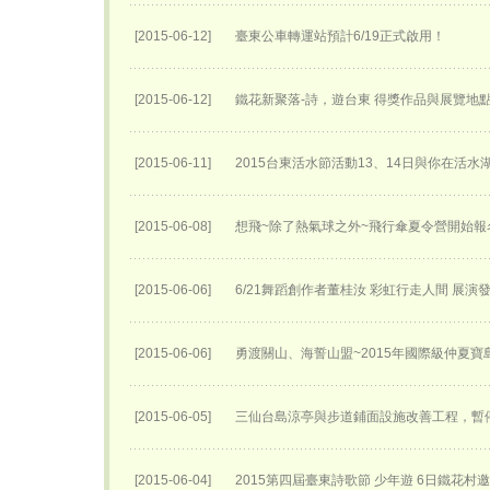
[2015-06-12]
臺東公車轉運站預計6/19正式啟用！
[2015-06-12]
鐵花新聚落-詩，遊台東 得獎作品與展覽地
[2015-06-11]
2015台東活水節活動13、14日與你在活
[2015-06-08]
想飛~除了熱氣球之外~飛行傘夏令營開始報名
[2015-06-06]
6/21舞蹈創作者董桂汝 彩虹行走人間 展演
[2015-06-06]
勇渡關山、海誓山盟~2015年國際級仲夏
[2015-06-05]
三仙台島涼亭與步道鋪面設施改善工程，暫
[2015-06-04]
2015第四屆臺東詩歌節 少年遊 6日鐵花村