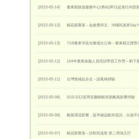
[2015-05-14]
臺東縣旅遊服務中心(舊站)即日起進行內部
[2015-05-13]
鐵花新聚落－金曲獎得主、沖繩民謠來Say h
[2015-05-13]
7/18臺東市區光雕場次公佈－臺東縣立體育
[2015-05-12]
104年臺東旅服人員培訓學習工作營～剩下
[2015-05-11]
台灣慢城起步走－談鳳林經驗
[2015-05-08]
5/10-5/12富岡至蘭嶼船班因颱風影響停駛
[2015-05-08]
颱風環流影響，提早確認船班資訊，出遊不
[2015-05-07]
鐵花新聚落－詩歌民謠祭 第二周強主打