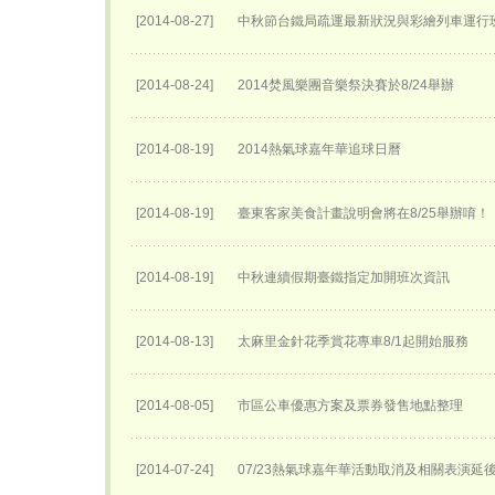
[2014-08-27]
中秋節台鐵局疏運最新狀況與彩繪列車運行
[2014-08-24]
2014焚風樂團音樂祭決賽於8/24舉辦
[2014-08-19]
2014熱氣球嘉年華追球日曆
[2014-08-19]
臺東客家美食計畫說明會將在8/25舉辦唷！
[2014-08-19]
中秋連續假期臺鐵指定加開班次資訊
[2014-08-13]
太麻里金針花季賞花專車8/1起開始服務
[2014-08-05]
市區公車優惠方案及票券發售地點整理
[2014-07-24]
07/23熱氣球嘉年華活動取消及相關表演延後至