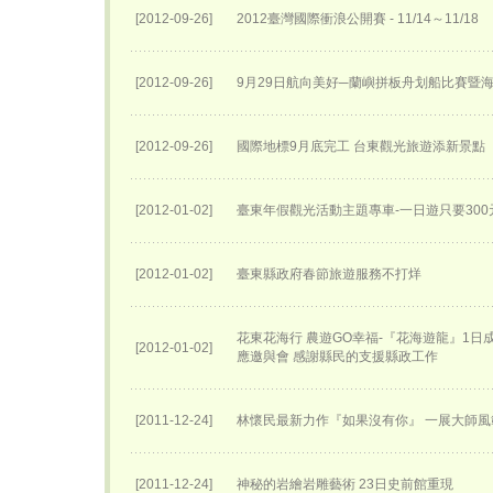
[2012-09-26]
2012臺灣國際衝浪公開賽 - 11/14～11/18
[2012-09-26]
9月29日航向美好─蘭嶼拼板舟划船比賽暨
[2012-09-26]
國際地標9月底完工 台東觀光旅遊添新景點
[2012-01-02]
臺東年假觀光活動主題專車-一日遊只要300
[2012-01-02]
臺東縣政府春節旅遊服務不打烊
花東花海行 農遊GO幸福-『花海遊龍』1日
[2012-01-02]
應邀與會 感謝縣民的支援縣政工作
[2011-12-24]
林懷民最新力作『如果沒有你』 一展大師風
[2011-12-24]
神秘的岩繪岩雕藝術 23日史前館重現