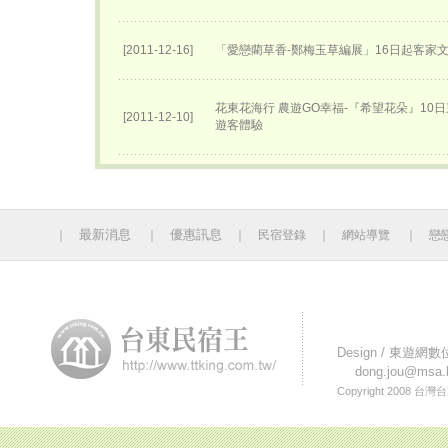
[2011-12-16]
「愛戀藺草香-鄭梅玉草編展」16日起客家
花東花海行 農遊GO幸福-『希望花朵』10
[2011-12-10]
遊客體驗
最新消息
優惠訊息
｜
｜
｜
民宿登錄
｜
網站導覽
｜
戀
今日人數 4 累計人數：
Design /
東遊網數
dong.jou@msa.h
Copyright 2008
台灣台