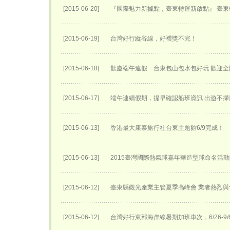
[2015-06-20]
『國際魅力新據點，臺東轉運新啟點』 臺東轉
[2015-06-19]
台灣好行縱谷線，好禮獎不完！
[2015-06-18]
歡慶端午連假 台東包山包水包好玩 歡迎
[2015-06-17]
端午連續假期，提早確認船班資訊 出遊不掃
[2015-06-13]
香港最大康泰旅行社台東主題館6/9完成！
[2015-06-13]
2015臺灣國際熱氣球嘉年華​造型球命名活動
[2015-06-12]
臺東縣觀光產業主管夏季高峰會 業者熱烈與
[2015-06-12]
台灣好行東部海岸線暑期加班車次，6/26-9