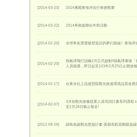
[2014-03-23]
2014勇闖東海岸自行車挑戰賽
[2014-03-22]
2014卑南族聯合年祭活動
[2014-02-20]
全球車友票選最想造訪的夢幻路線》東海岸
熱氣球飛行訓練2月正式啟動!!熱氣球幕後
[2014-02-20]
人員徵選....即日起至103年2月25日止開放
[2014-02-17]
台東水往上流遊憩區觀光旅遊環境品質改善
3月份觀光旅服從業人員培訓計畫系列課程 x 講
[2014-02-07]
至2月28日截止報名!
[2012-09-26]
綠島低碳觀光悠遊計畫-黃縣長歡迎鄉親低