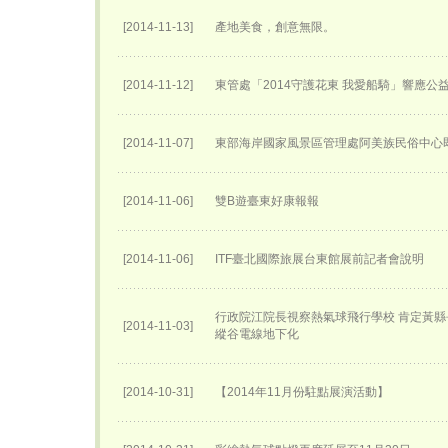
[2014-11-13]
產地美食，創意無限。
[2014-11-12]
東管處「2014守護花東 我愛船騎」響應公
[2014-11-07]
東部海岸國家風景區管理處阿美族民俗中心
[2014-11-06]
雙B遊臺東好康報報
[2014-11-06]
ITF臺北國際旅展台東館展前記者會說明
行政院江院長視察熱氣球飛行學校 肯定黃縣
[2014-11-03]
縱谷電線地下化
[2014-10-31]
【2014年11月份駐點展演活動】