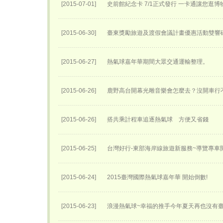
[2015-07-01]
史前館紀念卡 7/1正式發行 一卡通讓您逛
[2015-06-30]
臺東獎勵旅遊及渡假會議計畫優惠活動雙響
[2015-06-27]
熱氣球嘉年華期間大眾交通運輸整理。
[2015-06-26]
鹿野高台開幕光雕音樂會怎麼去？沒開車行
[2015-06-26]
搭共乘計程車追逐熱氣球 方便又省錢
[2015-06-25]
台灣好行-東部海岸線旅遊新服務~導覽專車開
[2015-06-24]
2015臺灣國際熱氣球嘉年華 開始倒數!
[2015-06-23]
浪漫熱氣球~幸福的推手今年夏天再也沒有