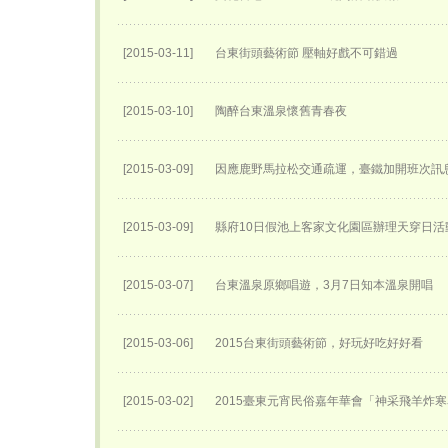
[2015-03-11]
台東街頭藝術節 壓軸好戲不可錯過
[2015-03-10]
陶醉台東溫泉懷舊青春夜
[2015-03-09]
因應鹿野馬拉松交通疏運，臺鐵加開班次訊
[2015-03-09]
縣府10日假池上客家文化園區辦理天穿日活
[2015-03-07]
台東溫泉原鄉唱遊，3月7日知本溫泉開唱
[2015-03-06]
2015台東街頭藝術節，好玩好吃好好看
[2015-03-02]
2015臺東元宵民俗嘉年華會「神采飛羊炸