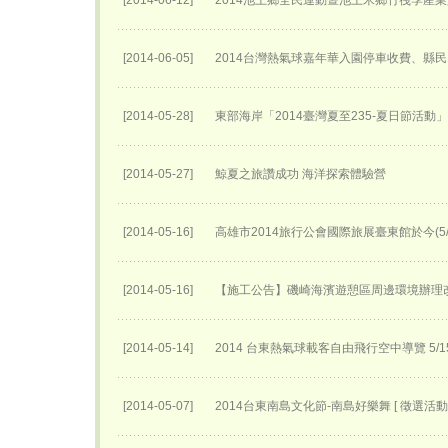
[2014-06-12]
2014池上鄉全民運動暨池上米鄉竹筏季產
[2014-06-05]
2014台灣熱氣球嘉年華入園停車收費、縣民
[2014-05-28]
東部海岸「2014臺灣夏至235-夏日節活動
[2014-05-27]
鯨夏之旅讚成功 海洋探索體驗營
[2014-05-16]
高雄市2014旅行公會國際旅展臺東館於今(5
[2014-05-16]
【施工公告】磯崎海濱遊憩區周邊環境辦理
[2014-05-14]
2014 台東熱氣球載客自由飛行空中導覽 5
[2014-05-07]
2014台東南島文化節-南島好樂舞 [ 徵選活動 