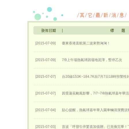
[2015-07-09]
臺東香港直航第二波來勢洶洶！
[2015-07-09]
7/9上午場熱氣球因場地泥濘，暫停乙次
[2015-07-07]
台20線153K~184.7K自7月7日18時預警
[2015-07-07]
因受蓮花颱風影響，7/7~7/8熱氣球嘉年華
[2015-07-04]
貼心提醒，熱氣球嘉年華入園車輛清潔費須
[2015-07-03]
首波「呼朋引伴驚喜加值贈」已兌換完畢！