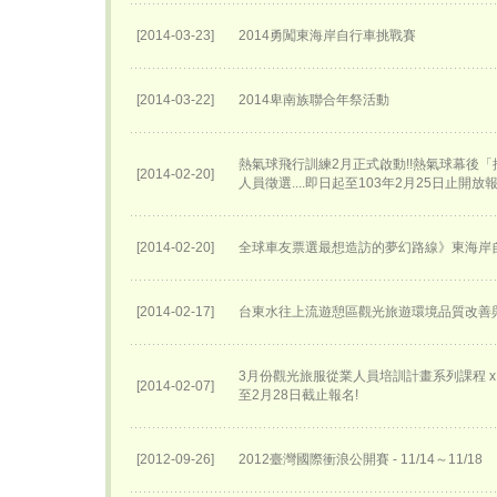
[2014-03-23]
2014勇闖東海岸自行車挑戰賽
[2014-03-22]
2014卑南族聯合年祭活動
熱氣球飛行訓練2月正式啟動!!熱氣球幕後
[2014-02-20]
人員徵選....即日起至103年2月25日止開放
[2014-02-20]
全球車友票選最想造訪的夢幻路線》東海岸
[2014-02-17]
台東水往上流遊憩區觀光旅遊環境品質改善
3月份觀光旅服從業人員培訓計畫系列課程 x 講
[2014-02-07]
至2月28日截止報名!
[2012-09-26]
2012臺灣國際衝浪公開賽 - 11/14～11/18