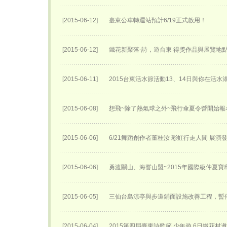
[2015-06-12]
臺東公車轉運站預計6/19正式啟用！
[2015-06-12]
鐵花新聚落-詩，遊台東 得獎作品與展覽地
[2015-06-11]
2015台東活水節活動13、14日與你在活
[2015-06-08]
想飛~除了熱氣球之外~飛行傘夏令營開始報名
[2015-06-06]
6/21舞蹈創作者董桂汝 彩虹行走人間 展演
[2015-06-06]
勇渡關山、海誓山盟~2015年國際級仲夏
[2015-06-05]
三仙台島涼亭與步道鋪面設施改善工程，暫
[2015-06-04]
2015第四屆臺東詩歌節 少年遊 6日鐵花村