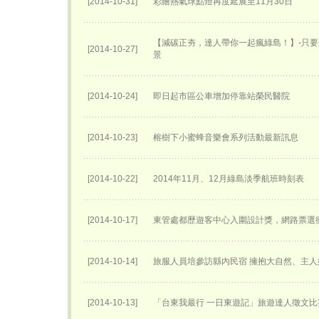
[2014-10-31]
彩繪熱氣球點燈再度延展至11月30日
【減碳正夯，達人帶你一起瘋綠島！】-只
[2014-10-27]
景
[2014-10-24]
即日起市區公車增加停靠站榮民醫院
[2014-10-23]
榕樹下小蜜蜂音樂會系列活動最新訊息
[2014-10-22]
2014年11月、12月綠島淡季航班時刻表
[2014-10-17]
東管處都歷遊客中心入圍設計獎，網路票選衝
[2014-10-14]
旅服人員培參訪縣內民宿 擁抱大自然、主
[2014-10-13]
「台東我最行 一日東遊記」旅遊達人徵文比