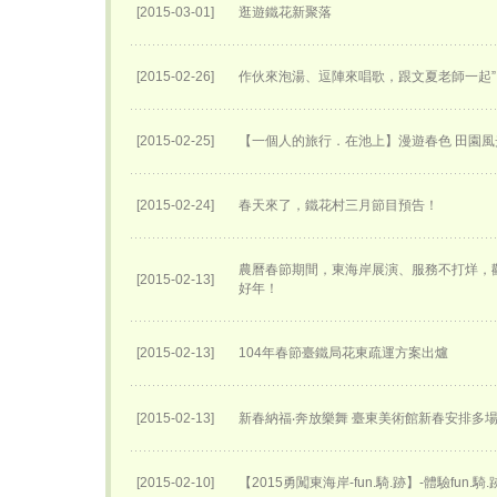
[2015-03-01]
逛遊鐵花新聚落
[2015-02-26]
作伙來泡湯、逗陣來唱歌，跟文夏老師一起”
[2015-02-25]
【一個人的旅行．在池上】漫遊春色 田園風
[2015-02-24]
春天來了，鐵花村三月節目預告！
農曆春節期間，東海岸展演、服務不打烊，
[2015-02-13]
好年！
[2015-02-13]
104年春節臺鐵局花東疏運方案出爐
[2015-02-13]
新春納福‧奔放樂舞 臺東美術館新春安排多
[2015-02-10]
【2015勇闖東海岸-fun.騎.跡】-體驗fun.騎