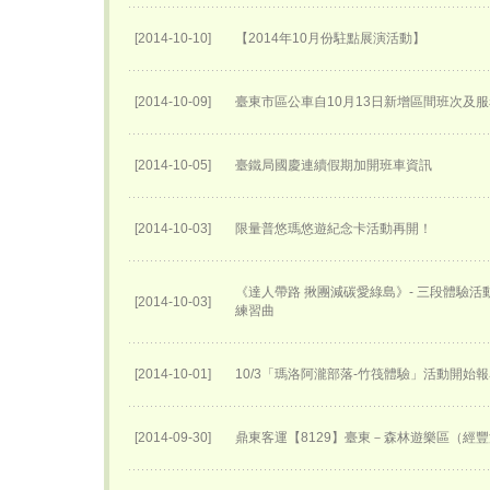
[2014-10-10]
【2014年10月份駐點展演活動】
[2014-10-09]
臺東市區公車自10月13日新增區間班次及
[2014-10-05]
臺鐵局國慶連續假期加開班車資訊
[2014-10-03]
限量普悠瑪悠遊紀念卡活動再開！
《達人帶路 揪團減碳愛綠島》- 三段體驗
[2014-10-03]
練習曲
[2014-10-01]
10/3「瑪洛阿瀧部落-竹筏體驗」活動開始
[2014-09-30]
鼎東客運【8129】臺東－森林遊樂區（經