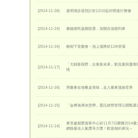
[2014-11-28]
嘉明湖步道預計於12/10起封閉進行整修
[2014-11-24]
臺鐵便民返鄉投票，加開自強號列車
[2014-11-24]
榕樹下音樂會－池上場將於12/6登場
「大師新視野，台東新未來」劉克襄與蕭青
[2014-11-17]
情
[2014-11-16]
用臺東在地餐桌美味，走入臺東漫旅世界
[2014-11-15]
「金樽海濱休憩帶」委託經營管理公開甄選
東管處都歷遊客中心於11月7日榮獲2014
[2014-11-14]
網路最佳人氣獎等大獎！歡迎相約來玩～