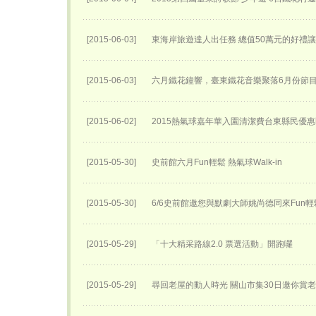
[2015-06-03]
東海岸旅遊達人出任務 總值50萬元的好禮
[2015-06-03]
六月鐵花鐘響，臺東鐵花音樂聚落6月份節
[2015-06-02]
2015熱氣球嘉年華入園清潔費台東縣民優
[2015-05-30]
史前館六月Fun輕鬆 熱氣球Walk-in
[2015-05-30]
6/6史前館邀您與默劇大師姚尚德同來Fun輕
[2015-05-29]
「十大精采路線2.0 票選活動」開跑囉
[2015-05-29]
尋回老屋的動人時光 關山市集30日邀你賞