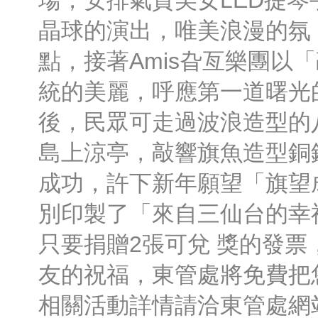
場，安排氣質美女LED提
晶球的演出，唯美浪漫的氛
點，接著Amis旮亙樂團以
統的美麗，呼應第一道曙光
後，民眾可走過波浪造型的
島上涼亭，敲響旗魚造型銅
成功，許下新年願望「旗望
別印製了「來自三仙台的幸
只要捐贈2張可兌 獎的發
友的祝福，東管處將免費把
相關活動詳情請洽東管處網