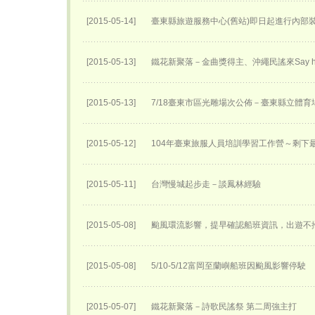
[2015-05-14]
臺東縣旅遊服務中心(舊站)即日起進行內部
[2015-05-13]
鐵花新聚落－金曲獎得主、沖繩民謠來Say h
[2015-05-13]
7/18臺東市區光雕場次公佈－臺東縣立體育
[2015-05-12]
104年臺東旅服人員培訓學習工作營～剩下
[2015-05-11]
台灣慢城起步走－談鳳林經驗
[2015-05-08]
颱風環流影響，提早確認船班資訊，出遊不
[2015-05-08]
5/10-5/12富岡至蘭嶼船班因颱風影響停駛
[2015-05-07]
鐵花新聚落－詩歌民謠祭 第二周強主打