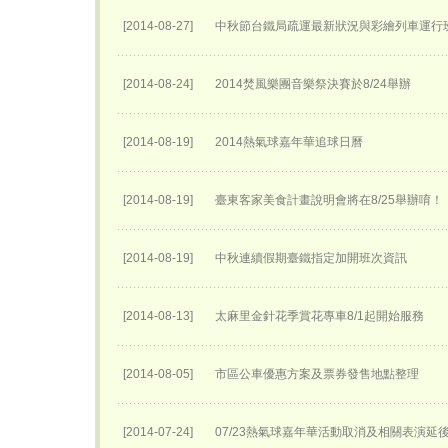
[2014-08-27]
中秋節台鐵局疏運最新狀況與彩繪列車運行
[2014-08-24]
2014焚風樂團音樂祭決賽於8/24舉辦
[2014-08-19]
2014熱氣球嘉年華追球日曆
[2014-08-19]
臺東客家美食計畫說明會將在8/25舉辦唷！
[2014-08-19]
中秋連續假期臺鐵指定加開班次資訊
[2014-08-13]
太麻里金針花季賞花專車8/1起開始服務
[2014-08-05]
市區公車優惠方案及票券發售地點整理
[2014-07-24]
07/23熱氣球嘉年華活動取消及相關表演延後至