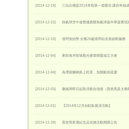
[2014-12-24]
三仙台捕捉2014本島第一道曙光 讓你幸福
[2014-12-22]
熱氣球空中遊覽優惠暨熱氣球嘉年華嘉賓現
[2014-12-10]
借問免拍勢 全臺26處借問站全面啟動服務
[2014-12-04]
東部海岸部落觀光產業聯盟成立大會
[2014-12-04]
為滯留蘭嶼島上民眾，加開船班疏運
[2014-12-03]
臺鐵局即日起取消新自強號（普悠瑪及太魯
[2014-12-01]
【2014年12月份駐點展演活動】
[2014-11-28]
普悠瑪客運紀念品兌換活動期限公告