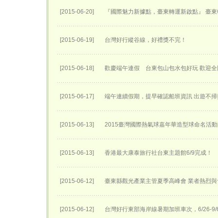
[2015-06-20]
『國際魅力新據點，臺東轉運新啟點』 臺東轉
[2015-06-19]
台灣好行縱谷線，好禮獎不完！
[2015-06-18]
歡慶端午連假 台東包山包水包好玩 歡迎
[2015-06-17]
端午連續假期，提早確認船班資訊 出遊不掃
[2015-06-13]
2015臺灣國際熱氣球嘉年華​造型球命名活動
[2015-06-13]
香港最大康泰旅行社台東主題館6/9完成！
[2015-06-12]
臺東縣觀光產業主管夏季高峰會 業者熱烈與
[2015-06-12]
台灣好行東部海岸線暑期加班車次，6/26-9