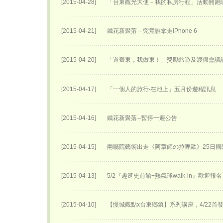
[2015-04-28]
「台東觀光大使－我的私房行程」活動開跑
[2015-04-21]
鐵花新聚落－究竟誰拿走iPhone 6
[2015-04-20]
「遊臺東，我做東！」獎勵旅遊及渡假會議
[2015-04-17]
「一個人的旅行‧在池上」五月份遊程訊息
[2015-04-16]
鐵花新聚落─暫停一週公告
[2015-04-15]
兩廳院藝術出走《阿章師の拉哩歐》25日國
[2015-04-13]
5/2『趣逛史前館+熱氣球walk-in』歡迎報
[2015-04-10]
【慢城觀點x台東鄉鎮】系列講座，4/22首