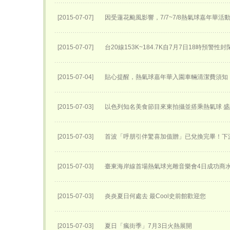
[2015-07-07]
因受蓮花颱風影響，7/7~7/8熱氣球嘉年華活
[2015-07-07]
台20線153K~184.7K自7月7日18時預警性
[2015-07-04]
貼心提醒，熱氣球嘉年華入園車輛清潔費須知
[2015-07-03]
以色列知名美食節目來東拍攝並搭乘熱氣球 
[2015-07-03]
首波「呼朋引伴驚喜加值贈」已兌換完畢！下
[2015-07-03]
臺東海岸線首場熱氣球光雕音樂會4日成功商
[2015-07-03]
炎炎夏日何處去 最Cool史前館歡迎您
[2015-07-03]
夏日「瘋街季」7月3日火熱展開