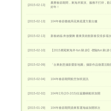
農曆春節期間，東海岸展演、服務不打烊，歡
[2015-02-13]
好年！
[2015-02-13]
104年春節臺鐵局花東疏運方案出爐
[2015-02-13]
新春納福‧奔放樂舞 臺東美術館新春安排多場
[2015-02-10]
【2015勇闖東海岸-fun.騎.跡】-體驗fun.騎.
[2015-02-09]
「台東創意攝影愛影地圖」攝影作品徵選活動
[2015-02-04]
104年春節期間航空加班資訊
[2015-02-02]
104年2月(2/3-2/15)往返蘭嶼船班加開
[2015-01-29]
104年春節期間鼎東客運海線加開班次