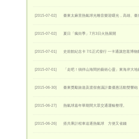
[2015-07-02]
臺東太麻里熱氣球光雕音樂迎曙光，高雄、臺
[2015-07-02]
夏日「瘋街季」7月3日火熱展開
[2015-07-01]
史前館紀念卡 7/1正式發行 一卡通讓您逛博
[2015-07-01]
「走吧！徜徉山海間的藝術心靈」東海岸大地
[2015-06-30]
臺東獎勵旅遊及渡假會議計畫優惠活動雙響砲
[2015-06-27]
熱氣球嘉年華期間大眾交通運輸整理。
[2015-06-26]
搭共乘計程車追逐熱氣球 方便又省錢