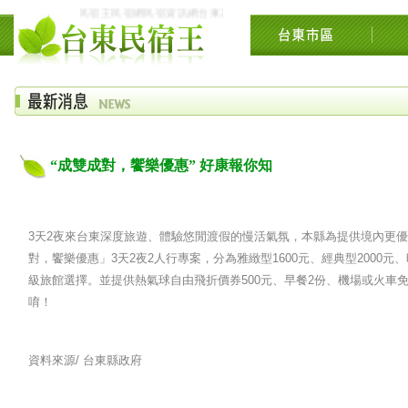
民宿王民宿網民宿資訊網台東花東花蓮綠島民宿住宿旅遊景點交流網縱
“成雙成對，饗樂優惠” 好康報你知
3天2夜來台東深度旅遊、體驗悠閒渡假的慢活氣氛，本縣為提供境內更
對，饗樂優惠」3天2夜2人行專案，分為雅緻型1600元、經典型2000元
級旅館選擇。並提供熱氣球自由飛折價券500元、早餐2份、機場或火車
唷！
資料來源/
台東縣政府