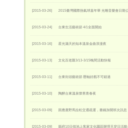
[2015-03-26]
2015臺灣國際熱氣球嘉年華 光雕音樂會日期
[2015-03-24]
台東生活藝術節 4/1全面開始
[2015-03-16]
星光滿天的知本溫泉金曲浪漫夜
[2015-03-13]
文化百老匯3/13-3/15晚間活動快報
[2015-03-11]
台東街頭藝術節 壓軸好戲不可錯過
[2015-03-10]
陶醉台東溫泉懷舊青春夜
[2015-03-09]
因應鹿野馬拉松交通疏運，臺鐵加開班次訊息
[2015-03-09]
縣府10日假池上客家文化園區辦理天穿日活動