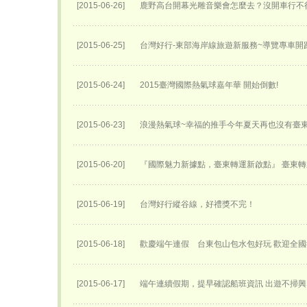
[2015-06-26]
鹿野高台開幕光雕音樂會怎麼去？沒開車行不
[2015-06-25]
台灣好行-東部海岸線旅遊新服務~導覽專車開跑
[2015-06-24]
2015臺灣國際熱氣球嘉年華 開始倒數!
[2015-06-23]
浪漫熱氣球~幸福的推手今年夏天再也沒有臺
[2015-06-20]
『國際魅力新據點，臺東轉運新啟點』 臺東轉運
[2015-06-19]
台灣好行縱谷線，好禮獎不完！
[2015-06-18]
歡慶端午連假 台東包山包水包好玩 歡迎全
[2015-06-17]
端午連續假期，提早確認船班資訊 出遊不掃興