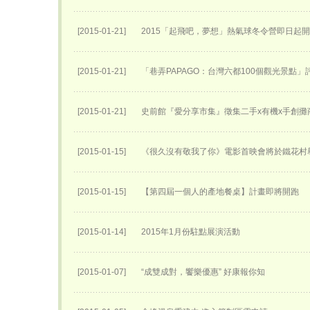
[2015-01-21]
2015「起飛吧，夢想」熱氣球冬令營即日起
[2015-01-21]
「巷弄PAPAGO：台灣六都100個觀光景點」
[2015-01-21]
史前館『愛分享市集』徵集二手x有機x手創攤
[2015-01-15]
《很久沒有敬我了你》電影首映會將於鐵花村
[2015-01-15]
【第四屆一個人的產地餐桌】計畫即將開跑
[2015-01-14]
2015年1月份駐點展演活動
[2015-01-07]
“成雙成對，饗樂優惠” 好康報你知