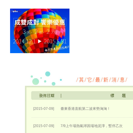
[2015-07-09]
臺東香港直航第二波來勢洶洶！
[2015-07-09]
7/9上午場熱氣球因場地泥濘，暫停乙次