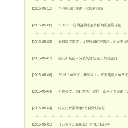
[2015-05-11]
台灣慢城起步走－談鳳林經驗
[2015-05-08]
5/10-5/12富岡至蘭嶼船班因颱風影響停駛
[2015-05-08]
颱風環流影響，提早確認船班資訊，出遊不掃
[2015-05-07]
鐵花新聚落－詩歌民謠祭 第二周強主打
[2015-05-06]
2015「遊臺東，我做東！」臺東獎勵旅遊及
[2015-05-04]
企業福委、旅行業者、媒體、部落客看過來「2
[2015-05-04]
鐵花村音樂聚落5月份活動速報
[2015-05-01]
【台東生活藝術節】本周活動預告