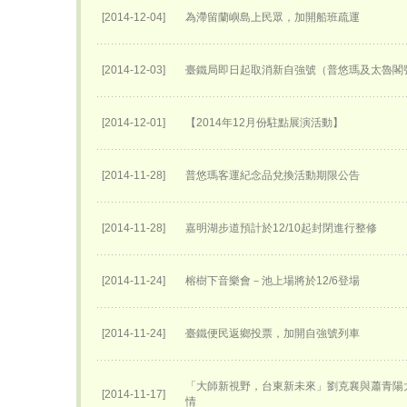
[2014-12-04]
為滯留蘭嶼島上民眾，加開船班疏運
[2014-12-03]
臺鐵局即日起取消新自強號（普悠瑪及太魯閣
[2014-12-01]
【2014年12月份駐點展演活動】
[2014-11-28]
普悠瑪客運紀念品兌換活動期限公告
[2014-11-28]
嘉明湖步道預計於12/10起封閉進行整修
[2014-11-24]
榕樹下音樂會－池上場將於12/6登場
[2014-11-24]
臺鐵便民返鄉投票，加開自強號列車
「大師新視野，台東新未來」劉克襄與蕭青陽
[2014-11-17]
情