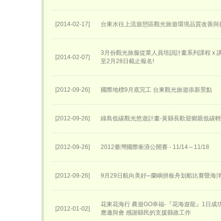
[2014-02-17]
台東水往上流遊憩區觀光旅遊環境品質改善與
3月份觀光旅服從業人員培訓計畫系列課程 x 講座
[2014-02-07]
至2月28日截止報名!
[2012-09-26]
國際地標9月底完工 台東觀光旅遊添新景點
[2012-09-26]
綠島低碳觀光悠遊計畫-黃縣長歡迎鄉親低碳
[2012-09-26]
2012臺灣國際衝浪公開賽 - 11/14～11/18
[2012-09-26]
9月29日航向美好─蘭嶼拼板舟划船比賽暨海
花東花海行 農遊GO幸福-『花海遊龍』1日成
[2012-01-02]
應邀與會 感謝縣民的支援縣政工作