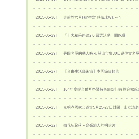
[2015-05-30]
史前館六月Fun輕鬆 熱氣球Walk-in
[2015-05-29]
「十大精采路線2.0 票選活動」開跑囉
[2015-05-29]
尋回老屋的動人時光 關山市集30日邀你賞老
[2015-05-27]
【台東生活藝術節】本周節目預告
[2015-05-26]
104年度聯合射耳祭暨特色部落行銷 歡迎鄉親
[2015-05-25]
嘉明湖國家步道於5月25-27日封閉，山友請勿
[2015-05-22]
鐵花新聚落－寫張旅人的明信片