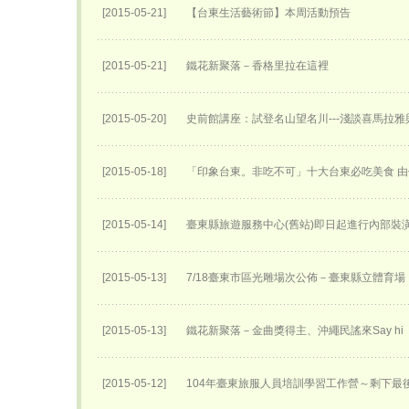
[2015-05-21]
【台東生活藝術節】本周活動預告
[2015-05-21]
鐵花新聚落－香格里拉在這裡
[2015-05-20]
史前館講座：試登名山望名川---淺談喜馬拉雅
[2015-05-18]
「印象台東。非吃不可」十大台東必吃美食 
[2015-05-14]
臺東縣旅遊服務中心(舊站)即日起進行內部裝
[2015-05-13]
7/18臺東市區光雕場次公佈－臺東縣立體育場
[2015-05-13]
鐵花新聚落－金曲獎得主、沖繩民謠來Say hi
[2015-05-12]
104年臺東旅服人員培訓學習工作營～剩下最