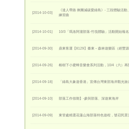
《達人帶路 揪團減碳愛綠島》- 三段體驗活
[2014-10-03]
練習曲
[2014-10-01]
10/3「瑪洛阿瀧部落-竹筏體驗」活動開始報
[2014-09-30]
鼎東客運【8129】臺東－森林遊樂區（經豐
[2014-09-26]
榕樹下小蜜蜂音樂會系列活動，10/4（六）再
[2014-09-18]
「綠島大象遊香港」宣傳台灣東部海岸觀光旅
[2014-09-10]
部落工作假期】-參與部落、深遊東海岸
[2014-09-09]
東管處精選花蓮山海部落特色遊程，號召民眾