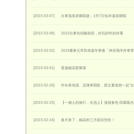
[2015-03-07]
台東溫泉原鄉唱遊，3月7日知本溫泉開唱
[2015-03-06]
2015台東街頭藝術節，好玩好吃好好看
[2015-03-02]
2015臺東元宵民俗嘉年華會「神采飛羊炸寒
[2015-03-01]
逛遊鐵花新聚落
[2015-02-26]
作伙來泡湯、逗陣來唱歌，跟文夏老師一起”台
[2015-02-25]
【一個人的旅行．在池上】漫遊春色 田園風光
[2015-02-24]
春天來了，鐵花村三月節目預告！