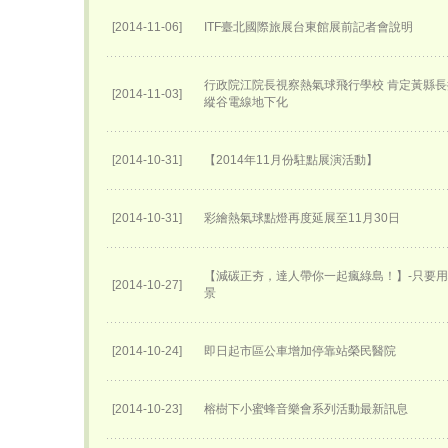
[2014-11-06]
ITF臺北國際旅展台東館展前記者會說明
行政院江院長視察熱氣球飛行學校 肯定黃縣長
[2014-11-03]
縱谷電線地下化
[2014-10-31]
【2014年11月份駐點展演活動】
[2014-10-31]
彩繪熱氣球點燈再度延展至11月30日
【減碳正夯，達人帶你一起瘋綠島！】-只要
[2014-10-27]
景
[2014-10-24]
即日起市區公車增加停靠站榮民醫院
[2014-10-23]
榕樹下小蜜蜂音樂會系列活動最新訊息