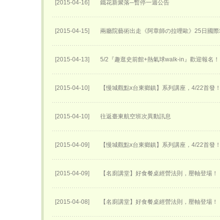
[2015-04-16]
鐵花新聚落─暫停一週公告
[2015-04-15]
兩廳院藝術出走《阿章師の拉哩歐》25日國際
[2015-04-13]
5/2『趣逛史前館+熱氣球walk-in』歡迎報名！
[2015-04-10]
【慢城觀點x台東鄉鎮】系列講座，4/22首發
[2015-04-10]
往返臺東航空班次異動訊息
[2015-04-09]
【慢城觀點x台東鄉鎮】系列講座，4/22首發
[2015-04-09]
【名廚講堂】好食餐桌經營法則，壓軸登場！
[2015-04-08]
【名廚講堂】好食餐桌經營法則，壓軸登場！