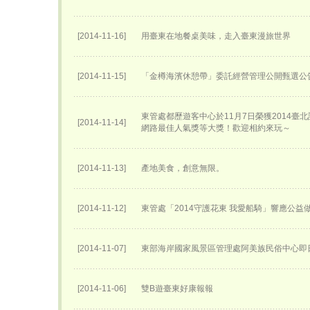
[2014-11-16]
用臺東在地餐桌美味，走入臺東漫旅世界
[2014-11-15]
「金樽海濱休憩帶」委託經營管理公開甄選公
東管處都歷遊客中心於11月7日榮獲2014臺
[2014-11-14]
網路最佳人氣獎等大獎！歡迎相約來玩～
[2014-11-13]
產地美食，創意無限。
[2014-11-12]
東管處「2014守護花東 我愛船騎」響應公益
[2014-11-07]
東部海岸國家風景區管理處阿美族民俗中心即
[2014-11-06]
雙B遊臺東好康報報