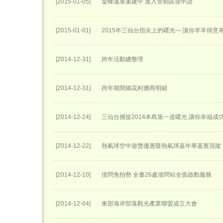
[2015-01-05]
金峰溫泉重建中 進入管制區需申請
[2015-01-01]
2015年三仙台指尖上的曙光— 讓你羊羊得意
[2014-12-31]
跨年活動總整理
[2014-12-31]
跨年期間鐵花村攤商明細
[2014-12-24]
三仙台捕捉2014本島第一道曙光 讓你幸福成
[2014-12-22]
熱氣球空中遊覽優惠暨熱氣球嘉年華嘉賓現蹤
[2014-12-10]
借問免拍勢 全臺26處借問站全面啟動服務
[2014-12-04]
東部海岸部落觀光產業聯盟成立大會