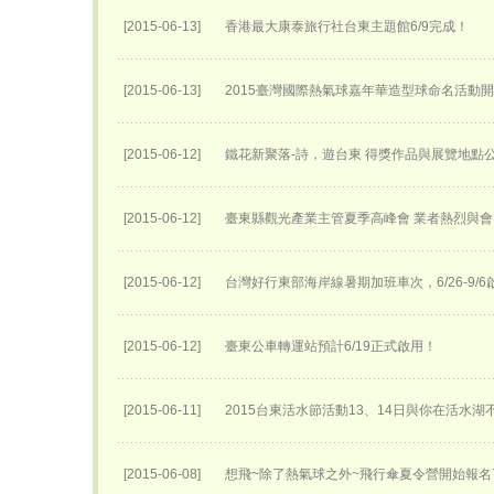
[2015-06-13]
香港最大康泰旅行社台東主題館6/9完成！
[2015-06-13]
2015臺灣國際熱氣球嘉年華​造型球命名活動開始
[2015-06-12]
鐵花新聚落-詩，遊台東 得獎作品與展覽地點
[2015-06-12]
臺東縣觀光產業主管夏季高峰會 業者熱烈與會
[2015-06-12]
台灣好行東部海岸線暑期加班車次，6/26-9/6
[2015-06-12]
臺東公車轉運站預計6/19正式啟用！
[2015-06-11]
2015台東活水節活動13、14日與你在活水湖
[2015-06-08]
想飛~除了熱氣球之外~飛行傘夏令營開始報名了