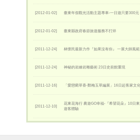
[2012-01-02]
臺東年假觀光活動主題專車-一日遊只要300元
[2012-01-02]
臺東縣政府春節旅遊服務不打烊
[2011-12-24]
林懷民最新力作『如果沒有你』 一展大師風範
[2011-12-24]
神秘的岩繪岩雕藝術 23日史前館重現
[2011-12-16]
「愛戀藺草香-鄭梅玉草編展」16日起客家文
花東花海行 農遊GO幸福-『希望花朵』10日
[2011-12-10]
遊客體驗