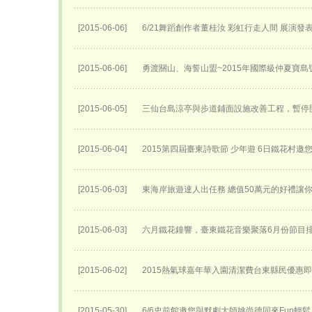
[2015-06-06]
6/21舞蹈創作者董桂汝 彩虹行走人間 展演發
[2015-06-06]
勇渡關山、海誓山盟~2015年國際級仲夏寶島
[2015-06-05]
三仙台島涼亭與步道鋪面設施改善工程，暫停
[2015-06-04]
2015第四屆臺東詩歌節 少年遊 6日鐵花村邀
[2015-06-03]
東海岸旅遊達人出任務 總值50萬元的好禮讓
[2015-06-03]
六月鐵花鐘響，臺東鐵花音樂聚落6月份節目
[2015-06-02]
2015熱氣球嘉年華入園清潔費台東縣民優惠
[2015-05-30]
6/6史前館邀您與默劇大師姚尚德同來Fun輕鬆