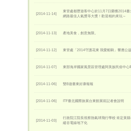
東管處都歷遊客中心於11月7日榮獲2014
[2014-11-14]
網路最佳人氣獎等大獎！歡迎相約來玩～
[2014-11-13]
產地美食，創意無限。
[2014-11-12]
東管處「2014守護花東 我愛船騎」響應公
[2014-11-07]
東部海岸國家風景區管理處阿美族民俗中心
[2014-11-06]
雙B遊臺東好康報報
[2014-11-06]
ITF臺北國際旅展台東館展前記者會說明
行政院江院長視察熱氣球飛行學校 肯定黃縣
[2014-11-03]
縱谷電線地下化