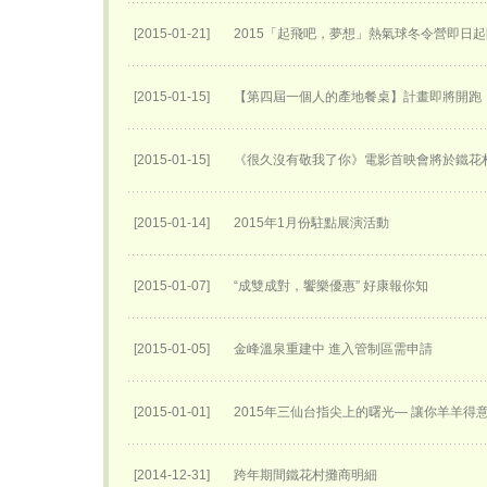
[2015-01-21]
2015「起飛吧，夢想」熱氣球冬令營即日
[2015-01-15]
【第四屆一個人的產地餐桌】計畫即將開跑
[2015-01-15]
《很久沒有敬我了你》電影首映會將於鐵花
[2015-01-14]
2015年1月份駐點展演活動
[2015-01-07]
“成雙成對，饗樂優惠” 好康報你知
[2015-01-05]
金峰溫泉重建中 進入管制區需申請
[2015-01-01]
2015年三仙台指尖上的曙光— 讓你羊羊得
[2014-12-31]
跨年期間鐵花村攤商明細