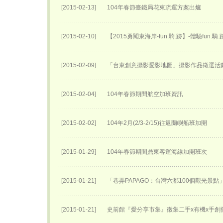
[2015-02-13]
104年春節臺鐵局花東疏運方案出爐
[2015-02-10]
【2015勇闖東海岸-fun.騎.跡】-體驗fun.騎
[2015-02-09]
「台東創意攝影愛影地圖」攝影作品徵選活
[2015-02-04]
104年春節期間航空加班資訊
[2015-02-02]
104年2月(2/3-2/15)往返蘭嶼船班加開
[2015-01-29]
104年春節期間鼎東客運海線加開班次
[2015-01-21]
「巷弄PAPAGO：台灣六都100個觀光景點
[2015-01-21]
史前館『愛分享市集』徵集二手x有機x手創