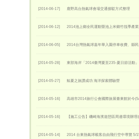
[2014-06-17]
鹿野高台熱氣球會場交通接駁方式整理
[2014-06-12]
2014池上鄉全民運動暨池上米鄉竹筏季產
[2014-06-05]
2014台灣熱氣球嘉年華入園停車收費、縣民
[2014-05-28]
東部海岸「2014臺灣夏至235-夏日節活動
[2014-05-27]
鯨夏之旅讚成功 海洋探索體驗營
[2014-05-16]
高雄市2014旅行公會國際旅展臺東館於今(5
[2014-05-16]
【施工公告】磯崎海濱遊憩區周邊環境辦理
[2014-05-14]
2014 台東熱氣球載客自由飛行空中導覽 5