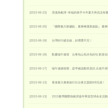
[2015-06-23]
浪漫熱氣球~幸福的推手今年夏天再也沒有
[2015-06-20]
『國際魅力新據點，臺東轉運新啟點』 臺東轉
[2015-06-19]
台灣好行縱谷線，好禮獎不完！
[2015-06-18]
歡慶端午連假 台東包山包水包好玩 歡迎
[2015-06-17]
端午連續假期，提早確認船班資訊 出遊不掃
[2015-06-13]
香港最大康泰旅行社台東主題館6/9完成！
[2015-06-13]
2015臺灣國際熱氣球嘉年華​造型球命名活動