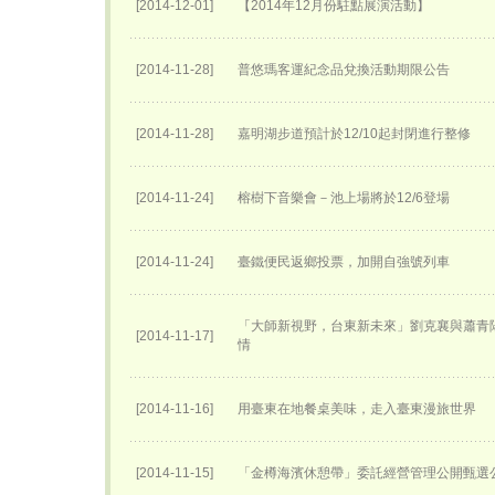
[2014-12-01]
【2014年12月份駐點展演活動】
[2014-11-28]
普悠瑪客運紀念品兌換活動期限公告
[2014-11-28]
嘉明湖步道預計於12/10起封閉進行整修
[2014-11-24]
榕樹下音樂會－池上場將於12/6登場
[2014-11-24]
臺鐵便民返鄉投票，加開自強號列車
「大師新視野，台東新未來」劉克襄與蕭青
[2014-11-17]
情
[2014-11-16]
用臺東在地餐桌美味，走入臺東漫旅世界
[2014-11-15]
「金樽海濱休憩帶」委託經營管理公開甄選