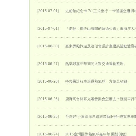
[2015-07-01]
史前館紀念卡 7/1正式發行 一卡通讓您逛
[2015-07-01]
「走吧！徜徉山海間的藝術心靈」東海岸大
[2015-06-30]
臺東獎勵旅遊及渡假會議計畫優惠活動雙響
[2015-06-27]
熱氣球嘉年華期間大眾交通運輸整理。
[2015-06-26]
搭共乘計程車追逐熱氣球 方便又省錢
[2015-06-26]
鹿野高台開幕光雕音樂會怎麼去？沒開車行
[2015-06-25]
台灣好行-東部海岸線旅遊新服務~導覽專車開
[2015-06-24]
2015臺灣國際熱氣球嘉年華 開始倒數!