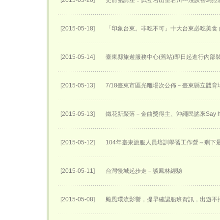
[2015-05-20]
史前館講座：試登名山望名川---淺談喜馬拉
[2015-05-18]
「印象台東。非吃不可」十大台東必吃美食 
[2015-05-14]
臺東縣旅遊服務中心(舊站)即日起進行內部
[2015-05-13]
7/18臺東市區光雕場次公佈－臺東縣立體育
[2015-05-13]
鐵花新聚落－金曲獎得主、沖繩民謠來Say h
[2015-05-12]
104年臺東旅服人員培訓學習工作營～剩下
[2015-05-11]
台灣慢城起步走－談鳳林經驗
[2015-05-08]
颱風環流影響，提早確認船班資訊，出遊不