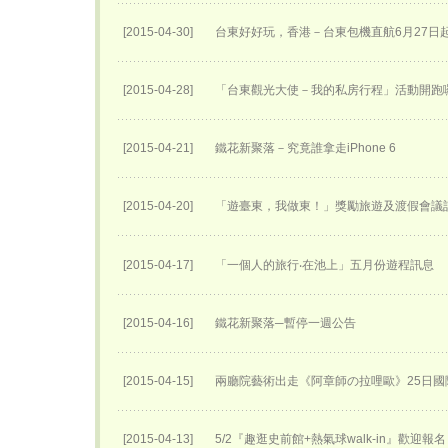
[2015-04-30]
台東好好玩，香港－台東包機直航6月27日​
[2015-04-28]
「台東觀光大使－我的私房行程」活動開跑
[2015-04-21]
鐵花新聚落－究竟誰拿走iPhone 6
[2015-04-20]
「遊臺東，我做東！」獎勵旅遊及渡假會議
[2015-04-17]
「一個人的旅行‧在池上」五月份遊程訊息
[2015-04-16]
鐵花新聚落─暫停一週公告
[2015-04-15]
兩廳院藝術出走《阿章師の拉哩歐》25日國
[2015-04-13]
5/2『趣逛史前館+熱氣球walk-in』歡迎報