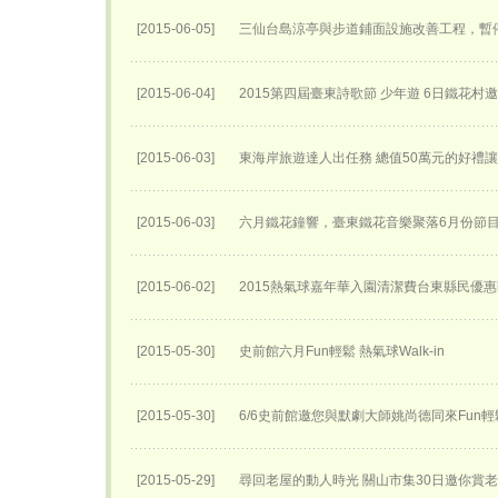
[2015-06-05]
三仙台島涼亭與步道鋪面設施改善工程，暫
[2015-06-04]
2015第四屆臺東詩歌節 少年遊 6日鐵花村
[2015-06-03]
東海岸旅遊達人出任務 總值50萬元的好禮
[2015-06-03]
六月鐵花鐘響，臺東鐵花音樂聚落6月份節
[2015-06-02]
2015熱氣球嘉年華入園清潔費台東縣民優
[2015-05-30]
史前館六月Fun輕鬆 熱氣球Walk-in
[2015-05-30]
6/6史前館邀您與默劇大師姚尚德同來Fun輕
[2015-05-29]
尋回老屋的動人時光 關山市集30日邀你賞