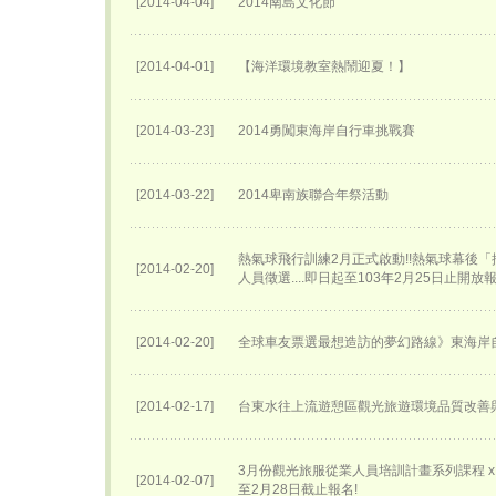
[2014-04-04]
2014南島文化節
[2014-04-01]
【海洋環境教室熱鬧迎夏！】
[2014-03-23]
2014勇闖東海岸自行車挑戰賽
[2014-03-22]
2014卑南族聯合年祭活動
熱氣球飛行訓練2月正式啟動!!熱氣球幕後
[2014-02-20]
人員徵選....即日起至103年2月25日止開放
[2014-02-20]
全球車友票選最想造訪的夢幻路線》東海岸
[2014-02-17]
台東水往上流遊憩區觀光旅遊環境品質改善
3月份觀光旅服從業人員培訓計畫系列課程 x 講
[2014-02-07]
至2月28日截止報名!