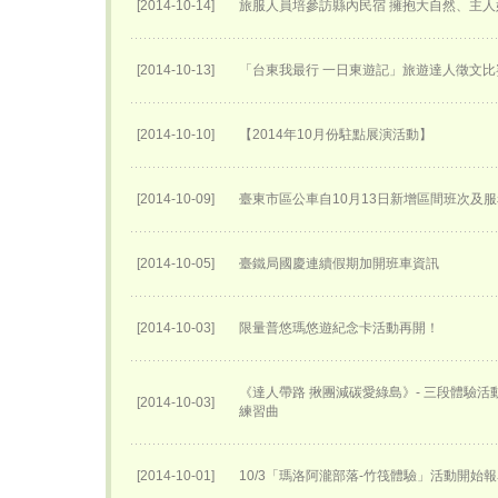
[2014-10-14]
旅服人員培參訪縣內民宿 擁抱大自然、主
[2014-10-13]
「台東我最行 一日東遊記」旅遊達人徵文比
[2014-10-10]
【2014年10月份駐點展演活動】
[2014-10-09]
臺東市區公車自10月13日新增區間班次及
[2014-10-05]
臺鐵局國慶連續假期加開班車資訊
[2014-10-03]
限量普悠瑪悠遊紀念卡活動再開！
《達人帶路 揪團減碳愛綠島》- 三段體驗
[2014-10-03]
練習曲
[2014-10-01]
10/3「瑪洛阿瀧部落-竹筏體驗」活動開始