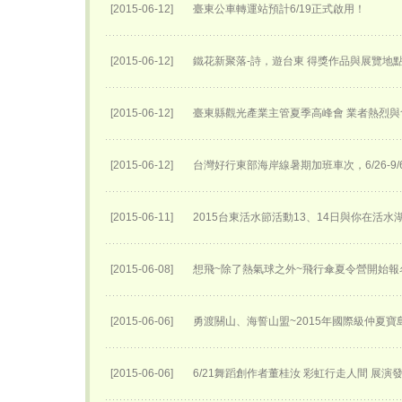
[2015-06-12]
臺東公車轉運站預計6/19正式啟用！
[2015-06-12]
鐵花新聚落-詩，遊台東 得獎作品與展覽地
[2015-06-12]
臺東縣觀光產業主管夏季高峰會 業者熱烈與
[2015-06-12]
台灣好行東部海岸線暑期加班車次，6/26-9/
[2015-06-11]
2015台東活水節活動13、14日與你在活水
[2015-06-08]
想飛~除了熱氣球之外~飛行傘夏令營開始報名
[2015-06-06]
勇渡關山、海誓山盟~2015年國際級仲夏寶
[2015-06-06]
6/21舞蹈創作者董桂汝 彩虹行走人間 展演