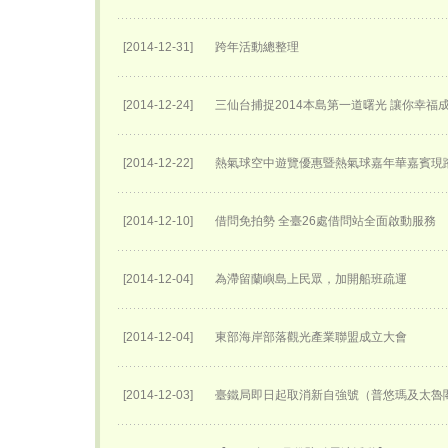
[2014-12-31]
跨年活動總整理
[2014-12-24]
三仙台捕捉2014本島第一道曙光 讓你幸福
[2014-12-22]
熱氣球空中遊覽優惠暨熱氣球嘉年華嘉賓現
[2014-12-10]
借問免拍勢 全臺26處借問站全面啟動服務
[2014-12-04]
為滯留蘭嶼島上民眾，加開船班疏運
[2014-12-04]
東部海岸部落觀光產業聯盟成立大會
[2014-12-03]
臺鐵局即日起取消新自強號（普悠瑪及太魯