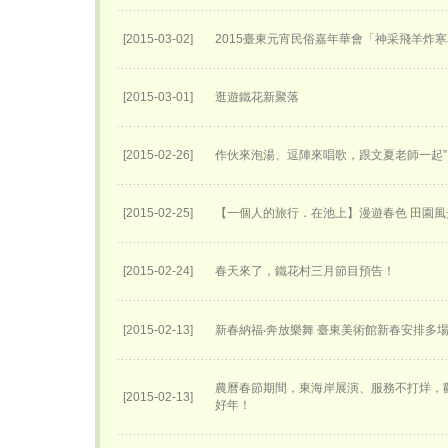
[2015-03-02]
2015臺東元宵民俗嘉年華會「神采飛羊炸
[2015-03-01]
逛遊鐵花新聚落
[2015-02-26]
作伙來泡湯、逗陣來唱歌，跟文夏老師一起”
[2015-02-25]
【一個人的旅行．在池上】漫遊春色 田園風
[2015-02-24]
春天來了，鐵花村三月節目預告！
[2015-02-13]
新春納福‧奔放樂舞 臺東美術館新春安排多
農曆春節期間，東海岸展演、服務不打烊，
[2015-02-13]
好年！