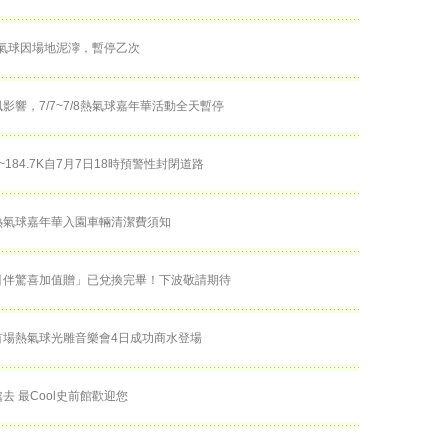
熱氣球因場地泥濘，暫停乙次
影響，7/7~7/8熱氣球嘉年華活動全天暫停
K~184.7K自7月7日18時預警性封閉道路
熱氣球嘉年華入園車輛清潔費須知
引伴驚喜加值贈」已兌換完畢！下波敬請期待
首場熱氣球光雕音樂會4日成功商水登場
去 最Cool史前館歡迎您