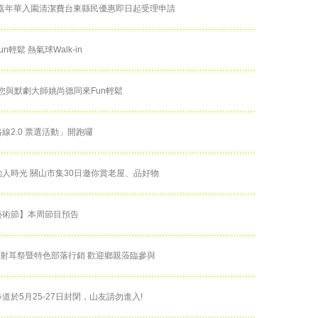
球嘉年華入園清潔費台東縣民優惠即日起受理申請
n輕鬆 熱氣球Walk-in
邀您與默劇大師姚尚德同來Fun輕鬆
線2.0 票選活動」開跑囉
人時光 關山市集30日邀你賞老屋、品好物
藝術節】本周節目預告
合射耳祭暨特色部落行銷 歡迎鄉親蒞臨參與
道於5月25-27日封閉，山友請勿進入!