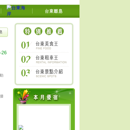
池上關山鹿野太麻里金針山南橫
息
-26
動
優