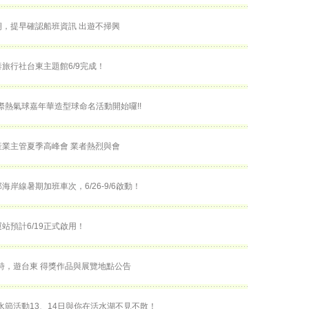
，提早確認船班資訊 出遊不掃興
旅行社台東主題館6/9完成！
國際熱氣球嘉年華​造型球命名活動開始囉!!
業主管夏季高峰會 業者熱烈與會
海岸線暑期加班車次，6/26-9/6啟動！
站預計6/19正式啟用！
詩，遊台東 得獎作品與展覽地點公告
活水節活動13、14日與你在活水湖不見不散！