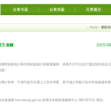
花東花蓮綠島民宿住宿旅遊景點交流網縱谷海岸飯店溫泉影音墾丁時光迴徑市集知本
Home
>
最新消
便又省錢
2015-06
動期間規劃有計乘共乘的旅遊行程載運服務，搭乘方式可以先打電話預約或在活
宜喔！
共乘計程車，不僅可提升交通上之安全考量，更可減少空氣汙染共同為維護本縣
our.taitung.gov.tw 或電洽本縣旅遊服務中心 089-357131 查詢。