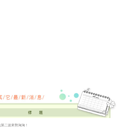
航第二波來勢洶洶！