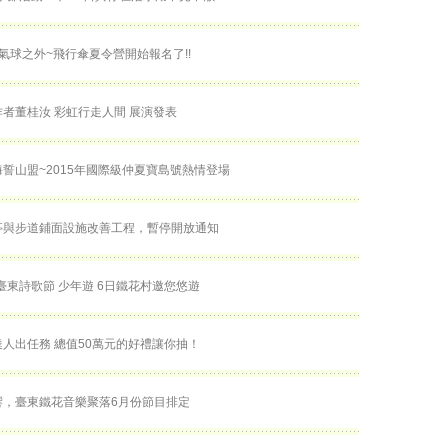
氣球之外~飛行傘夏令營開始報名了!!
創作者董桂汝 彩虹行走人間 展演發表
誓山盟~2015年國際級仲夏寶島號熱情登場
亭與步道鋪面設施改善工程，暫停開放通知
屆臺東詩歌節 少年遊 6日鐵花村邀您悠遊
人出任務 總值50萬元的好禮讓你抽！
響，臺東鐵花音樂聚落6月份節目排定