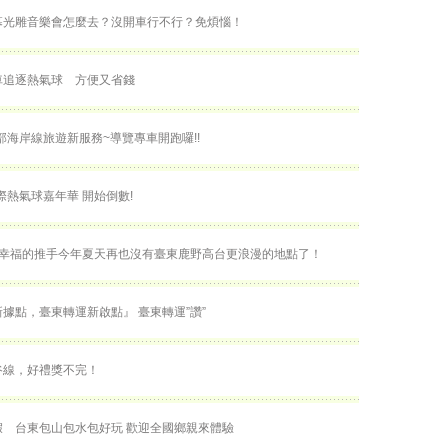
幕光雕音樂會怎麼去？沒開車行不行？免煩惱！
車追逐熱氣球 方便又省錢
部海岸線旅遊新服務~導覽專車開跑囉!!
國際熱氣球嘉年華 開始倒數!
~幸福的推手今年夏天再也沒有臺東鹿野高台更浪漫的地點了！
據點，臺東轉運新啟點』 臺東轉運”讚”
谷線，好禮獎不完！
假 台東包山包水包好玩 歡迎全國鄉親來體驗