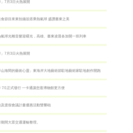
」7月3日火熱展開
美食節目來東拍攝並搭乘熱氣球 盛讚臺東之美
熱氣球光雕音樂迎曙光，高雄、臺東凌晨各加開一班列車
」7月3日火熱展開
徉山海間的藝術心靈」東海岸大地藝術節駐地藝術家駐地創作開跑
 7/1正式發行 一卡通讓您逛博物館更方便
遊及渡假會議計畫優惠活動雙響砲
華期間大眾交通運輸整理。