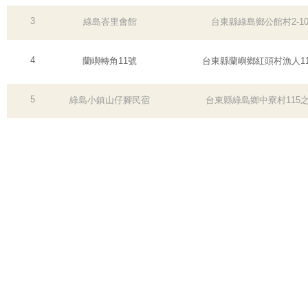
3
綠島峇里會館
台東縣綠島鄉公館村2-1
4
蘭嶼轉角11號
台東縣蘭嶼鄉紅頭村漁人11
5
綠島小鎮山仔腳民宿
台東縣綠島鄉中寮村115之