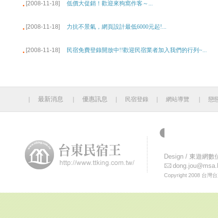
[2008-11-18]
低價大促銷！歡迎來狗窩作客～...
[2008-11-18]
力抗不景氣，網頁設計最低6000元起!...
[2008-11-18]
民宿免費登錄開放中!!歡迎民宿業者加入我們的行列~...
最新消息
優惠訊息
｜
｜
｜
民宿登錄
｜
網站導覽
｜
戀
今日人數 840 累計人
Design /
東遊網數
dong.jou@msa.h
Copyright 2008
台灣台